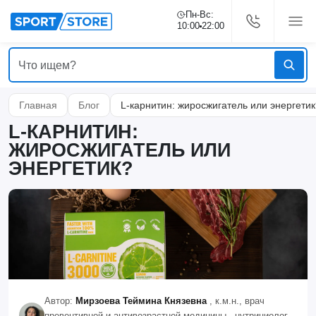
Пн-Вс:
10:00
22:00
Главная
Блог
L-карнитин: жиросжигатель или энергетик
L-КАРНИТИН:
ЖИРОСЖИГАТЕЛЬ ИЛИ
ЭНЕРГЕТИК?
Автор:
Мирзоева Теймина Князевна
, к.м.н., врач
превентивной и антивозрастной медицины · нутрициолог ·