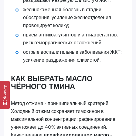
раздражают незрелую слизистую ЖКТ;
желчнокаменная болезнь в стадии
обострения: усиление желчеотделения
провоцирует колику;
приём антикоагулянтов и антиагрегантов:
риск геморрагических осложнений;
острые воспалительные заболевания ЖКТ:
усиление раздражения слизистой.
КАК ВЫБРАТЬ МАСЛО
ЧЁРНОГО ТМИНА
Фильтр
Метод отжима - принципиальный критерий.
Холодный отжим сохраняет тимохинон в
максимальной концентрации; рафинирование
уничтожает до 40% активных соединений.
Качественное
нерафинированное масло
-