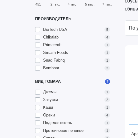
соусы
451
2 тыс.
4 тыс.
5 тыс.
7 тыс.
сбива
ПРОИЗВОДИТЕЛЬ
BioTech USA
5
Chikalab
4
Primecraft
1
Smash Foods
1
Snaq Fabriq
1
Bombbar
2
ВИД ТОВАРА
Джемы
1
Закуски
2
Каши
1
Орехи
4
Подсластитель
1
Протеиновое печенье
1
Ара