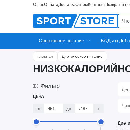
О нас
Оплата
Доставка
Оптом
Контакты
Возврат и о
Спортивное питание
БАДы и Доба
Главная
Диетическое питание
НИЗКОКАЛОРИЙНО
Фильтр
Дже
ЦЕНА
Чип
от
до
₸
Диети