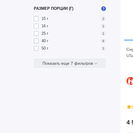
РАЗМЕР ПОРЦИИ (Г)
15 г
2
16 г
1
25 г
1
40 г
6
50 г
1
Си
US
Показать еще 7 фильтров
4 