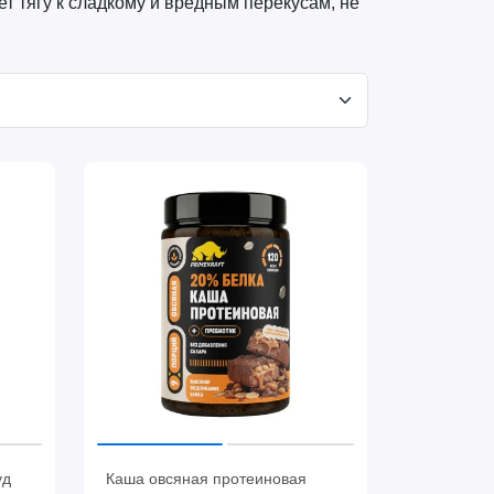
т тягу к сладкому и вредным перекусам, не
уд
Каша овсяная протеиновая