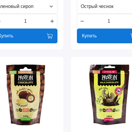
леновый сироп
Острый чеснок
Купить
Купить