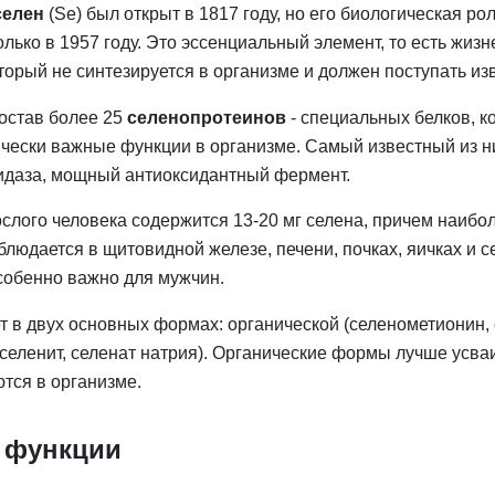
селен
(Se) был открыт в 1817 году, но его биологическая ро
лько в 1957 году. Это эссенциальный элемент, то есть жиз
орый не синтезируется в организме и должен поступать из
состав более 25
селенопротеинов
- специальных белков, к
чески важные функции в организме. Самый известный из ни
идаза, мощный антиоксидантный фермент.
ослого человека содержится 13-20 мг селена, причем наиб
блюдается в щитовидной железе, печени, почках, яичках и 
особенно важно для мужчин.
т в двух основных формах: органической (селенометионин, 
(селенит, селенат натрия). Органические формы лучше усва
тся в организме.
 функции