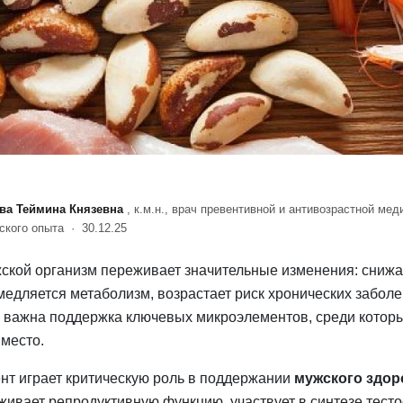
ва Теймина Князевна
, к.м.н., врач превентивной и антивозрастной мед
еского опыта ·
30.12.25
жской организм переживает значительные изменения: снижа
медляется метаболизм, возрастает риск хронических заболе
 важна поддержка ключевых микроэлементов, среди котор
 место.
нт играет критическую роль в поддержании
мужского здор
живает репродуктивную функцию, участвует в синтезе тесто