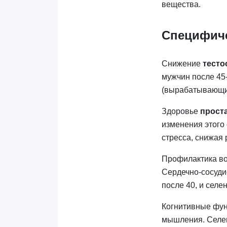
вещества.
Специфиче
Снижение
тесто
мужчин после 45-
(вырабатывающие
Здоровье
прост
изменения этого 
стресса, снижая 
Профилактика во
Сердечно-сосудис
после 40, и селе
Когнитивные фун
мышления. Селен