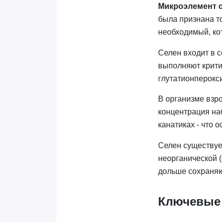
Микроэлемент 
была признана то
необходимый, кот
Селен входит в 
выполняют крити
глутатионперокс
В организме взр
концентрация на
канатиках - что 
Селен существуе
неорганической 
дольше сохраняю
Ключевые