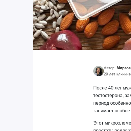
Автор:
Мирзое
29 лет клинич
После 40 лет му
тестостерона, за
период особенно
занимает особое
Этот микроэлеме
простату, поддер