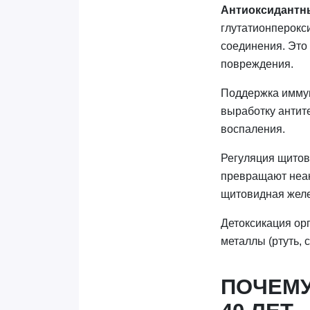
Антиоксидантн
глутатионперокс
соединения. Это
повреждения.
Поддержка иммун
выработку антит
воспаления.
Регуляция щитов
превращают неак
щитовидная желе
Детоксикация ор
металлы (ртуть, 
ПОЧЕМУ