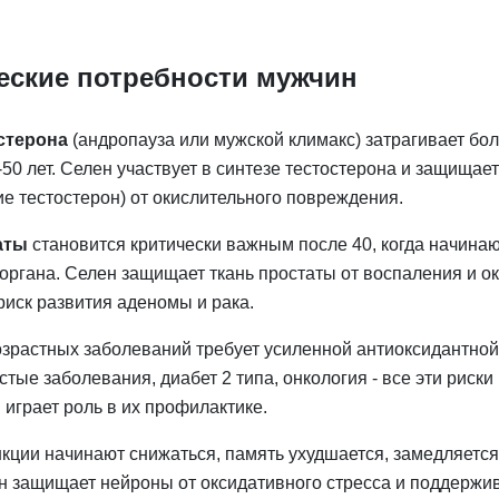
ские потребности мужчин
стерона
(андропауза или мужской климакс) затрагивает бо
50 лет. Селен участвует в синтезе тестостерона и защищает
 тестостерон) от окислительного повреждения.
аты
становится критически важным после 40, когда начина
органа. Селен защищает ткань простаты от воспаления и о
риск развития аденомы и рака.
зрастных заболеваний требует усиленной антиоксидантной
тые заболевания, диабет 2 типа, онкология - все эти риски
н играет роль в их профилактике.
кции начинают снижаться, память ухудшается, замедляется
 защищает нейроны от оксидативного стресса и поддержив