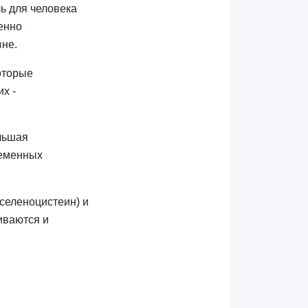
ль для человека
ненно
вне.
оторые
х -
ольшая
семенных
селеноцистеин) и
иваются и