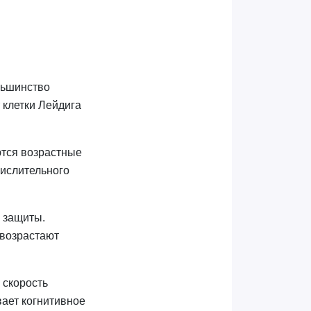
льшинство
 клетки Лейдига
ются возрастные
кислительного
 защиты.
 возрастают
 скорость
ает когнитивное