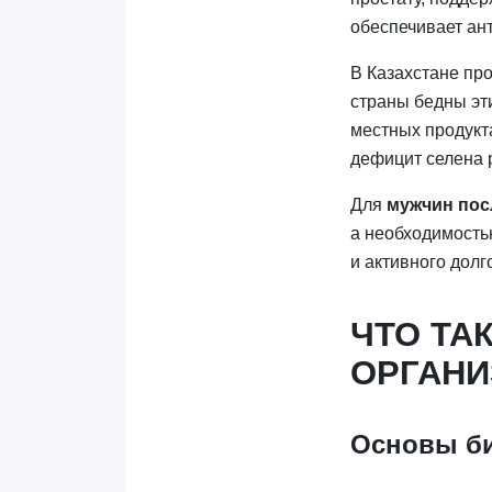
обеспечивает ан
В Казахстане пр
страны бедны эт
местных продукт
дефицит селена 
Для
мужчин пос
а необходимость
и активного долг
ЧТО ТА
ОРГАНИ
Основы би