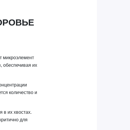
ОРОВЬЕ
от микроэлемент
в, обеспечивая их
концентрации
тся количество и
 в их хвостах.
критично для