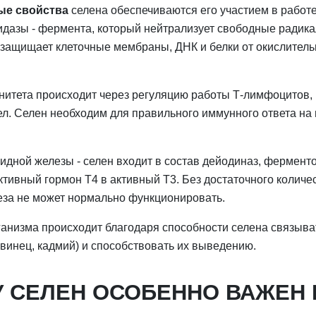
ые свойства
селена обеспечиваются его участием в работ
идазы - фермента, который нейтрализует свободные радик
 защищает клеточные мембраны, ДНК и белки от окислитель
итета происходит через регуляцию работы Т-лимфоцитов, 
ел. Селен необходим для правильного иммунного ответа на
идной железы - селен входит в состав дейодиназ, ферменто
тивный гормон Т4 в активный Т3. Без достаточного количе
за не может нормально функционировать.
ганизма происходит благодаря способности селена связыв
свинец, кадмий) и способствовать их выведению.
 СЕЛЕН ОСОБЕННО ВАЖЕН