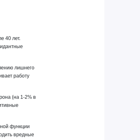
е 40 лет.
сидантные
плению лишнего
ивает работу
она (на 1-2% в
нитивные
нной функции
водить вредные