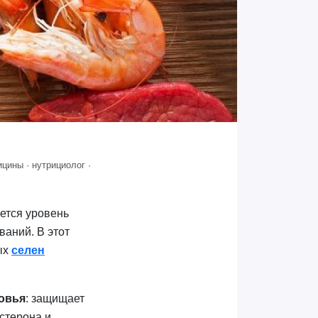
ицины · нутрициолог ·
ется уровень
ваний. В этот
ых
селен
овья
: защищает
стерона и