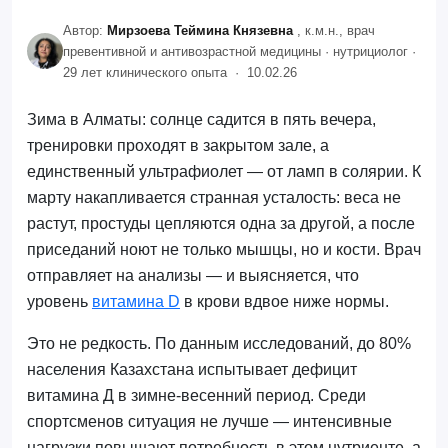
Автор:
Мирзоева Теймина Князевна
, к.м.н., врач
превентивной и антивозрастной медицины · нутрициолог ·
29 лет клинического опыта ·
10.02.26
Зима в Алматы: солнце садится в пять вечера,
тренировки проходят в закрытом зале, а
единственный ультрафиолет — от ламп в солярии. К
марту накапливается странная усталость: веса не
растут, простуды цепляются одна за другой, а после
приседаний ноют не только мышцы, но и кости. Врач
отправляет на анализы — и выясняется, что
уровень
витамина D
в крови вдвое ниже нормы.
Это не редкость. По данным исследований, до 80%
населения Казахстана испытывает дефицит
витамина Д в зимне-весенний период. Среди
спортсменов ситуация не лучше — интенсивные
нагрузки повышают потребность в этом нутриенте, а