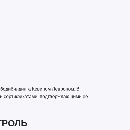
 бодибилдинга Кевином Левроном. В
ми сертификатами, подтверждающими её
ТРОЛЬ