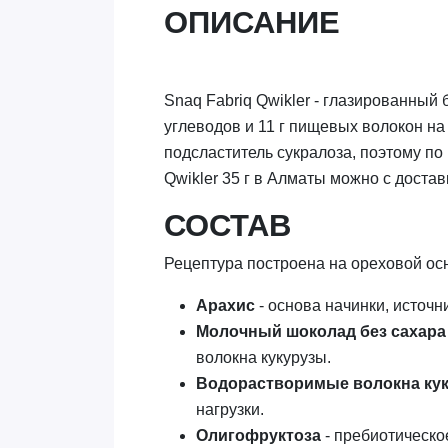
ОПИСАНИЕ
Snaq Fabriq Qwikler - глазированный б
углеводов и 11 г пищевых волокон на
подсластитель сукралоза, поэтому по 
Qwikler 35 г в Алматы можно с достав
СОСТАВ
Рецептура построена на ореховой осн
Арахис
- основа начинки, источ
Молочный шоколад без сахара
волокна кукурузы.
Водорастворимые волокна ку
нагрузки.
Олигофруктоза
- пребиотическо