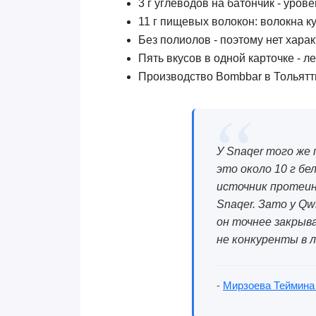
3 г углеводов на батончик - уров
11 г пищевых волокон: волокна к
Без полиолов - поэтому нет хар
Пять вкусов в одной карточке - л
Производство Bombbar в Тольят
У Snaqer того же 
это около 10 г бел
источник протеин
Snaqer. Зато у Qw
он точнее закрыв
не конкуренты в л
-
Мирзоева Теймина