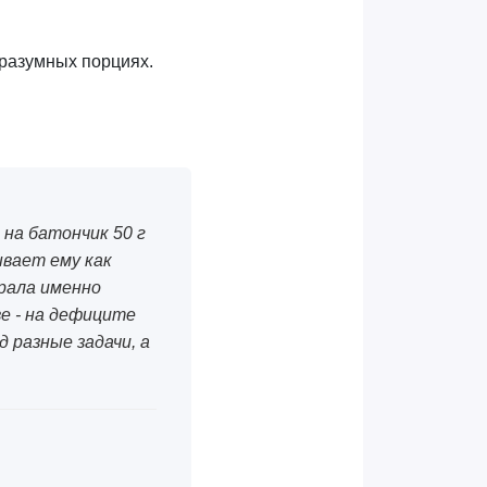
 разумных порциях.
е на батончик 50 г
рывает ему как
брала именно
ве - на дефиците
 разные задачи, а