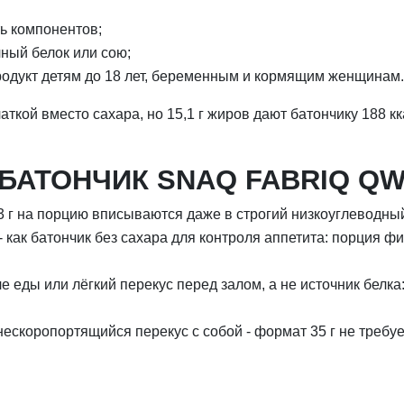
ь компонентов;
чный белок или сою;
родукт детям до 18 лет, беременным и кормящим женщинам.
аткой вместо сахара, но 15,1 г жиров дают батончику 188 кк
БАТОНЧИК SNAQ FABRIQ QW
 3 г на порцию вписываются даже в строгий низкоуглеводны
как батончик без сахара для контроля аппетита: порция фи
 еды или лёгкий перекус перед залом, а не источник белка:
скоропортящийся перекус с собой - формат 35 г не требуе