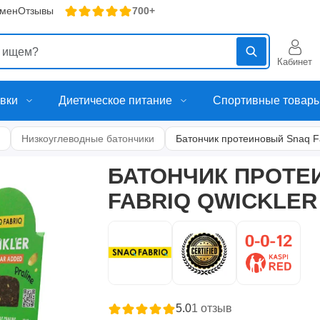
бмен
Отзывы
700+
Кабинет
вки
Диетическое питание
Спортивные товар
Низкоуглеводные батончики
Батончик протеиновый Snaq Fab
БАТОНЧИК ПРОТЕ
FABRIQ QWICKLER 
5.0
1
отзыв