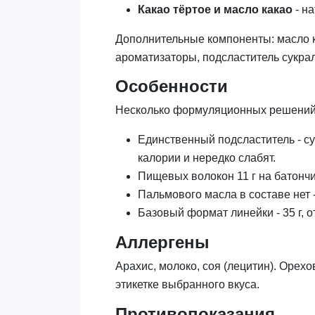
Какао тёртое и масло какао
- н
Дополнительные компоненты: масло к
ароматизаторы, подсластитель сукрал
Особенности
Несколько формуляционных решений о
Единственный подсластитель - су
калории и нередко слабят.
Пищевых волокон 11 г на батончик
Пальмового масла в составе нет -
Базовый формат линейки - 35 г, о
Аллергены
Арахис, молоко, соя (лецитин). Орех
этикетке выбранного вкуса.
Противопоказания