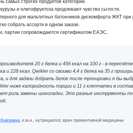
ень самых строгих продуктов категории.
укурузы и олигофруктоза продлевают чувство сытости.
актерного для мальтитных батончиков дискомфорта ЖКТ при
егко собрать ассорти в одном заказе.
ти, партии сопровождаются сертификатом ЕАЭС.
производителя 20 г белка и 456 ккал на 100 г - в пересчёт
ка и 228 ккал. Qwikler со своими 4,4 г белка на 35 г проиг
а, и для задачи добрать белок после тренировки я бы вы
ikler ниже калорийность порции и 11 г клетчатки в соста
ает роль замены шоколадки. Это разные инструменты под
об.
 Князевна
, к.м.н., нутрициолог, врач превентивной медицины