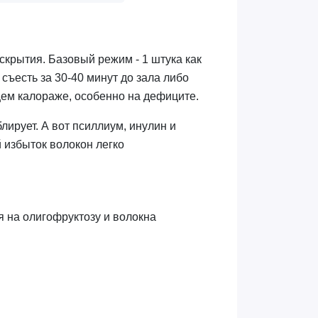
вскрытия. Базовый режим - 1 штука как
ъесть за 30-40 минут до зала либо
щем калораже, особенно на дефиците.
лирует. А вот псиллиум, инулин и
 избыток волокон легко
я на олигофруктозу и волокна