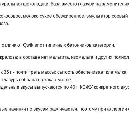
атуральная шоколадная база вместо глазури на заменителях
окосовое, молоко сухое обезжиренное, эмульгатор соевый
оза.
тличают Qwikler от типичных батончиков категории.
кралоза: в составе нет мальтита, изомальта и других полио
 35 г - почти треть массы; сытость обеспечивает клетчатка,
 глазурь собрана на какао-масле.
тдельные вкусы выпускаются по 40 г, КБЖУ конкретного вку
овые начинки по вкусам различаются, поэтому при аллергии