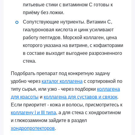
питьевые стики с витамином C готовы к
приёму без ложки.
Сопутствующие нутриенты. Витамин C,
гиалуроновая кислота и цинк усиливают
работу пептидов. Морской коллаген, цена
которого указана на витрине, с кофакторами
в составе выходит выгоднее разрозненного
стека.
Подобрать препарат под конкретную задачу
удобно через
каталог коллагена
с сортировкой по
типу сырья, или узко - через подборки
коллагена
для красоты
и
коллагена для суставов и связок
.
Если приоритет - кожа и волосы, присмотритесь к
коллагену I и III типа
, а для стека с хондроитином
и глюкозамином зайдите в раздел
хондропротекторов
.