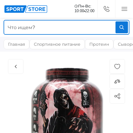
Пн-Вс:
10:00
22:00
Главная
Спортивное питание
Протеин
Сывор