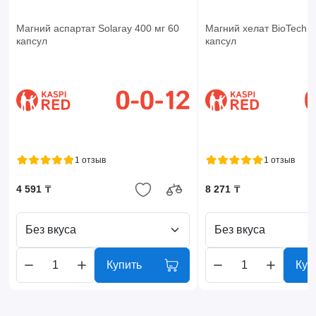
Магний аспартат Solaray 400 мг 60
Магний хелат BioTech U
капсул
капсул
1 отзыв
1 отзыв
4 591 ₸
8 271 ₸
Без вкуса
Без вкуса
Купить
Куп