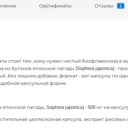
енение
Сертификаты
Отзывы
1
лматы стоит тем, кому нужен чистый биофлавоноид в в
а из бутонов японской пагоды (Sophora japonica) - пр
й, без лишних добавок, формат - вег-капсулы по одно
удобной капсульной форме.
японской пагоды, Sophora japonica) - 500 мг на капсул
тительная целлюлозная капсула, экстракт рисовых 