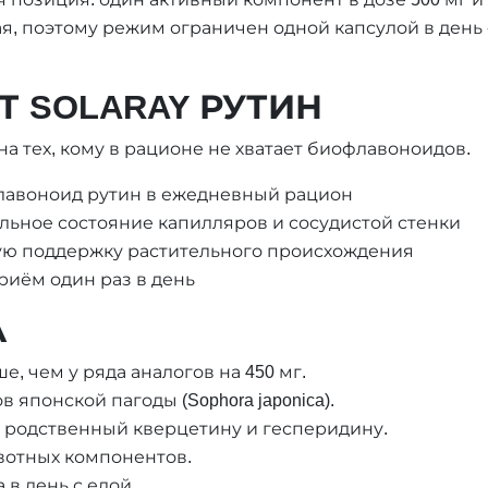
ая, поэтому режим ограничен одной капсулой в день -
 SOLARAY РУТИН
на тех, кому в рационе не хватает биофлавоноидов.
флавоноид рутин в ежедневный рацион
льное состояние капилляров и сосудистой стенки
ную поддержку растительного происхождения
риём один раз в день
А
ше, чем у ряда аналогов на 450 мг.
 японской пагоды (Sophora japonica).
 родственный кверцетину и гесперидину.
вотных компонентов.
 в день с едой.