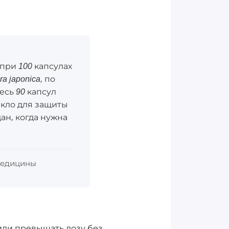
 при 100 капсулах
a japonica, по
есь 90 капсул
текло для защиты
дан, когда нужна
 медицины
 или превышать дозу без