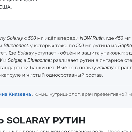
 США.
лу Solaray с 500 мг идёт впереди NOW Rutin, где 450 мг
 и Bluebonnet, у которых тоже по 500 мг рутина из Sophor
т. Где Solaray уступает - объём и защита упаковки: зд
 и Solgar, а Bluebonnet разливает рутин в янтарное с
 стандартной банки нет. Выбор в пользу Solaray оправ
г-капсуле и чистый односоставный состав.
ина Князевна
, к.м.н., нутрициолог, врач превентивной
 SOLARAY РУТИН
а в день во время еды или со стаканом воды. Дробить