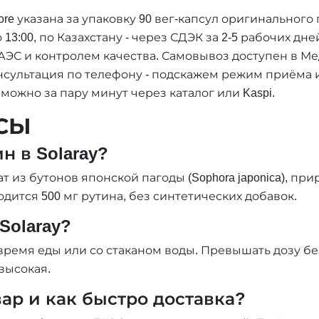
Store указана за упаковку 90 вег-капсул оригинальног
 13:00, по Казахстану - через СДЭК за 2-5 рабочих дн
АЭС и контролем качества. Самовывоз доступен в М
онсультация по телефону - подскажем режим приёма
ожно за пару минут через каталог или Kaspi.
СЫ
н в Solaray?
т из бутонов японской пагоды (Sophora japonica), пр
дится 500 мг рутина, без синтетических добавок.
Solaray?
во время еды или со стаканом воды. Превышать дозу 
высокая.
ар и как быстро доставка?