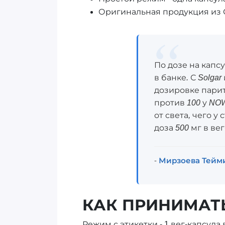
Оригинальная продукция из
По дозе на капсу
в банке. С Solgar
дозировке парите
против 100 у NOW
от света, чего у
доза 500 мг в ве
-
Мирзоева Тейм
КАК ПРИНИМАТЬ
Режим с этикетки - 1 вег-капсул