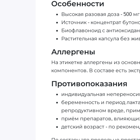
Особенности
Высокая разовая доза - 500 м
Источник - концентрат бутоно
Биофлавоноид с антиоксидан
Растительная капсула без жи
Аллергены
На этикетке аллергены из основ
компонентов. В составе есть экс
Противопоказания
индивидуальная непереноси
беременность и период лакт
репродуктивном вреде, прим
приём препаратов, влияющих 
детский возраст - по рекоме
По составу это предельно проста