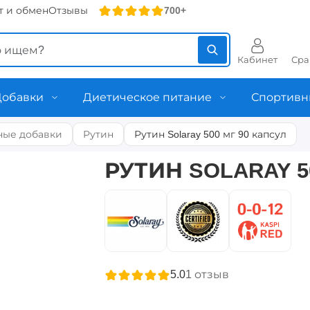
т и обмен
Отзывы
700+
Кабинет
Сра
Добавки
Диетическое питание
Спортивн
ные добавки
Рутин
Рутин Solaray 500 мг 90 капсул
РУТИН SOLARAY 5
5.0
1
отзыв