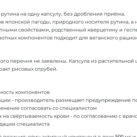
г рутина на одну капсулу, без дробления приёма.
в японской пагоды, природного носителя рутина, а 
тными свойствами, родственный кверцетину и гесп
вотных компонентов подходит для веганского рацион
ного перечня не заявлены. Капсула из растительной
тракт рисовых отрубей.
мость компонентов
ации - производитель размещает предупреждение по
енение согласовать со специалистом
на свёртываемость крови - по согласованию с врач
ндации специалиста
я позиция: один активный компонент в дозе 500 мг и