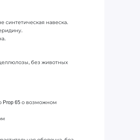
не синтетическая навеска.
еридину.
а.
 целлюлозы, без животных
 Prop 65 о возможном
ом
 растительная оболочка, без