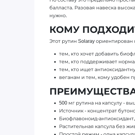
балласта. Разовая навеска высок
нужно.
КОМУ ПОДХОДИТ
Этот рутин Solaray ориентирован 
тем, кто хочет добавить био
тем, кто поддерживает норма
тем, кто ищет антиоксидант
веганам и тем, кому удобен п
ПРЕИМУЩЕСТВ
500 мг рутина на капсулу - вы
Источник - концентрат бутонов
Биофлавоноид-антиоксидант,
Растительная капсула без жи
Простой режим - одна капсула