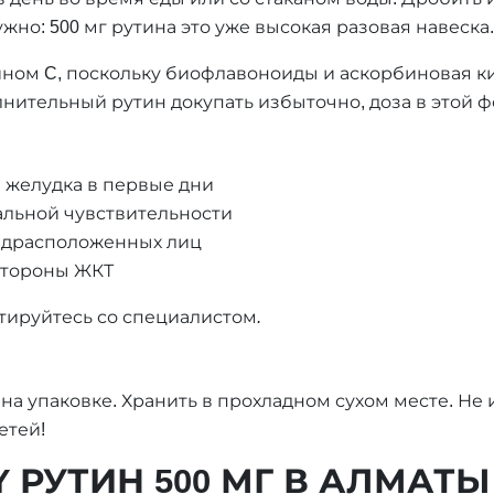
но: 500 мг рутина это уже высокая разовая навеска.
ином C, поскольку биофлавоноиды и аскорбиновая к
ительный рутин докупать избыточно, доза в этой ф
 желудка в первые дни
альной чувствительности
едрасположенных лиц
стороны ЖКТ
ируйтесь со специалистом.
 на упаковке. Хранить в прохладном сухом месте. Н
етей!
 РУТИН 500 МГ В АЛМАТЫ