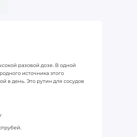
ысокой разовой дозе. В одной
иродного источника этого
й в день. Это рутин для сосудов
у
отрубей.