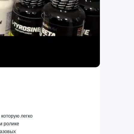
 которую легко
м ролике
базовых