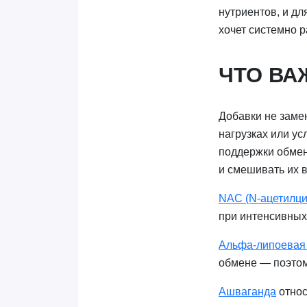
нутриентов, и дл
хочет системно р
ЧТО ВА
Добавки не заме
нагрузках или ус
поддержки обмен
и смешивать их в 
NAC (N-ацетилци
при интенсивных 
Альфа-липоевая 
обмене — поэтом
Ашваганда
относ