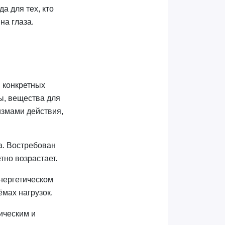
а для тех, кто
на глаза.
и конкретных
ы, вещества для
измами действия,
а. Востребован
тно возрастает.
энергетическом
мах нагрузок.
ическим и