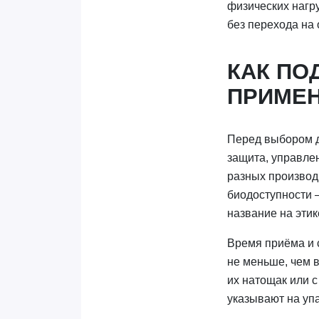
физических нагру
без перехода на
КАК ПО
ПРИМЕН
Перед выбором д
защита, управле
разных производ
биодоступности —
название на этик
Время приёма и 
не меньше, чем 
их натощак или 
указывают на упа