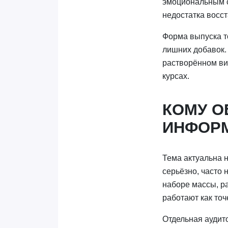
эмоциональным с
недостатка восс
Форма выпуска т
лишних добавок.
растворённом ви
курсах.
КОМУ О
ИНФОР
Тема актуальна 
серьёзно, часто 
наборе массы, р
работают как точ
Отдельная аудито