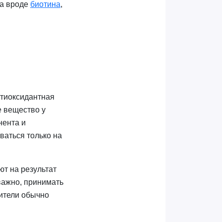
ва вроде
биотина
,
нтиоксидантная
е вещество у
нента и
ваться только на
ют на результат
важно, принимать
дители обычно