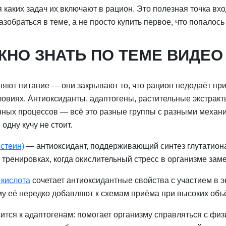
я каких задач их включают в рацион. Это полезная точка вход
азобраться в теме, а не просто купить первое, что попалось 
ЖНО ЗНАТЬ ПО ТЕМЕ ВИДЕО
няют питание — они закрывают то, что рацион недодаёт пр
ловиях. Антиоксиданты, адаптогены, растительные экстракт
ных процессов — всё это разные группы с разными механ
одну кучу не стоит.
стеин)
— антиоксидант, поддерживающий синтез глутатион
тренировках, когда окислительный стресс в организме заме
кислота
сочетает антиоксидантные свойства с участием в 
у её нередко добавляют к схемам приёма при высоких объё
ится к адаптогенам: помогает организму справляться с физ