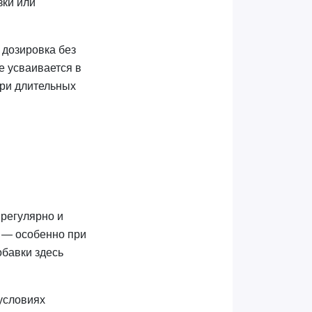
зки или
 дозировка без
е усваивается в
при длительных
 регулярно и
ы — особенно при
обавки здесь
 условиях