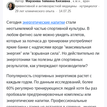
Автор:
Мирзоева Теймина Князевна
, к.м.н., врач
превентивной и антивозрастной медицины · нутрициолог ·
29 лет клинического опыта ·
14.07.25
Сегодня
энергетические напитки
стали
неотъемлемой частью спортивной культуры. В
любом фитнес-зале можно увидеть атлетов,
которые за полчаса до тренировки употребляют
яркие банки с надписями вроде "максимальная
энергия" или "взрывная сила". Но действительно ли
энерготоники так полезны для спортивных
результатов, как утверждают производители?
Популярность спортивных энергетиков растет с
каждым годом. По данным исследований, более
60% регулярно тренирующихся людей хотя бы раз
пробовали предтренировочные комплексы или
энергетические напитки. Профессиональные
спортсмены также не остаются в стороне - многие