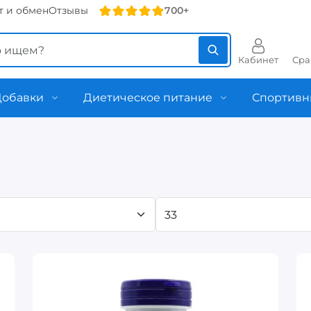
т и обмен
Отзывы
700+
Кабинет
Сра
Добавки
Диетическое питание
Спортивн