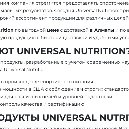
ания компания стремится предоставлять спортсмена
льных результатов. Сегодня Universal Nutrition пр
рокий ассортимент продукции для различных целей 
rition
по выгодной
цене
с доставкой
в Алматы
и по 
ьную продукцию с быстрой доставкой и удобными ус
Т UNIVERSAL NUTRITION
ет продукты, разработанные с учетом современных н
niversal Nutrition:
 в производстве спортивного питания
мощности в США с соблюдением строгих стандарто
 для различных целей и уровней подготовки
онтроль качества и сертификацию
ДУКТЫ UNIVERSAL NUTRI
айдете решения для различных спортивных целей. Вот