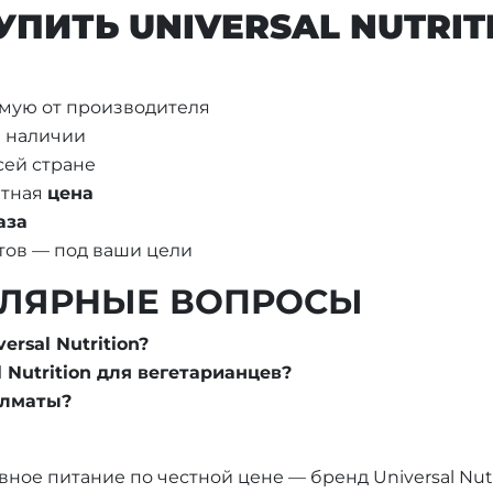
УПИТЬ UNIVERSAL NUTRIT
мую от производителя
в наличии
сей стране
нтная
цена
аза
тов — под ваши цели
УЛЯРНЫЕ ВОПРОСЫ
rsal Nutrition?
 Nutrition для вегетарианцев?
 Алматы?
ое питание по честной цене — бренд Universal Nutr