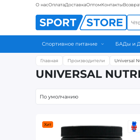
О нас
Оплата
Доставка
Оптом
Контакты
Возвра
Спортивное питание
БАДы и 
Главная
Производители
Universal N
UNIVERSAL NUTR
Хит