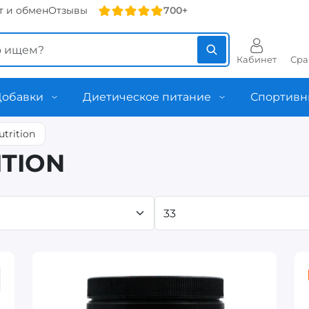
т и обмен
Отзывы
700+
Кабинет
Сра
Добавки
Диетическое питание
Спортивн
utrition
ITION