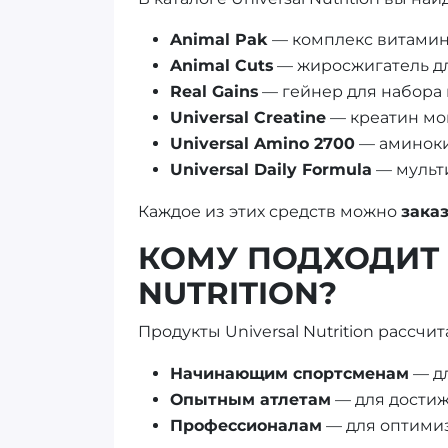
Animal Pak
— комплекс витамин
Animal Cuts
— жиросжигатель дл
Real Gains
— гейнер для набора
Universal Creatine
— креатин мо
Universal Amino 2700
— аминоки
Universal Daily Formula
— мульт
Каждое из этих средств можно
зака
КОМУ ПОДХОДИТ 
NUTRITION?
Продукты Universal Nutrition рассч
Начинающим спортсменам
— дл
Опытным атлетам
— для достиж
Профессионалам
— для оптимиз