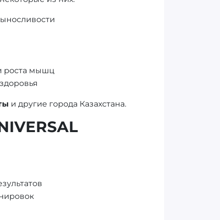
выносливости
и роста мышц
здоровья
ты
и другие города Казахстана.
NIVERSAL
езультатов
енировок