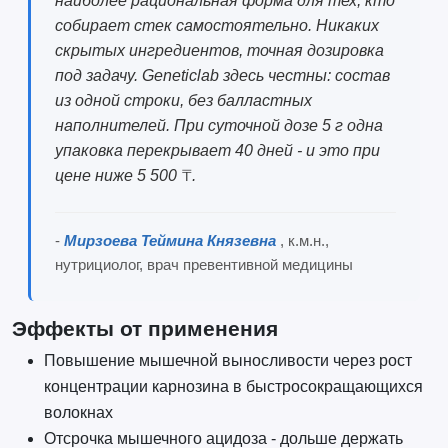
наиболее рациональная форма для тех, кто
собирает стек самостоятельно. Никаких
скрытых ингредиентов, точная дозировка
под задачу. Geneticlab здесь честны: состав
из одной строки, без балластных
наполнителей. При суточной дозе 5 г одна
упаковка перекрывает 40 дней - и это при
цене ниже 5 500 ₸.
-
Мирзоева Теймина Князевна
, к.м.н.,
нутрициолог, врач превентивной медицины
Эффекты от применения
Повышение мышечной выносливости через рост
концентрации карнозина в быстросокращающихся
волокнах
Отсрочка мышечного ацидоза - дольше держать