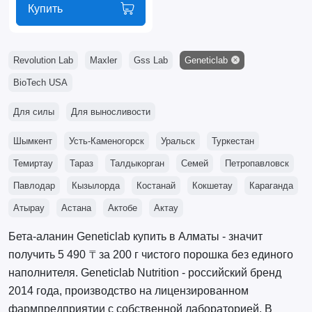
Купить
Revolution Lab
Maxler
Gss Lab
Geneticlab
BioTech USA
Для силы
Для выносливости
Шымкент
Усть-Каменогорск
Уральск
Туркестан
Темиртау
Тараз
Талдыкорган
Семей
Петропавловск
Павлодар
Кызылорда
Костанай
Кокшетау
Караганда
Атырау
Астана
Актобе
Актау
Бета-аланин Geneticlab купить в Алматы - значит
получить 5 490 ₸ за 200 г чистого порошка без единого
наполнителя. Geneticlab Nutrition - российский бренд
2014 года, производство на лицензированном
фармпредприятии с собственной лабораторией. В