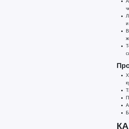
А
ч
Л
и
В
ж
Т
с
Про
Х
к
Т
П
А
Б
КА