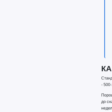
КА
Станд
- 500
Порош
до сн
недел