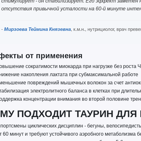
стимулирует - он стабилизирует. Его эффект заметен не
отсутствия привычной усталости на 60-й минуте инте
-
Мирзоева Теймина Князевна
, к.м.н., нутрициолог, врач пре
фекты от применения
овышение сократимости миокарда при нагрузке без роста 
нижение накопления лактата при субмаксимальной работе
меньшение повреждений мышечных волокон за счет антиок
табилизация электролитного баланса в клетках при длител
оддержка концентрации внимания во второй половине тре
МУ ПОДХОДИТ ТАУРИН ДЛЯ
портсмены циклических дисциплин - бегуны, велосипедисты
т 60 минут и требуют устойчивого аэробного метаболизма бе