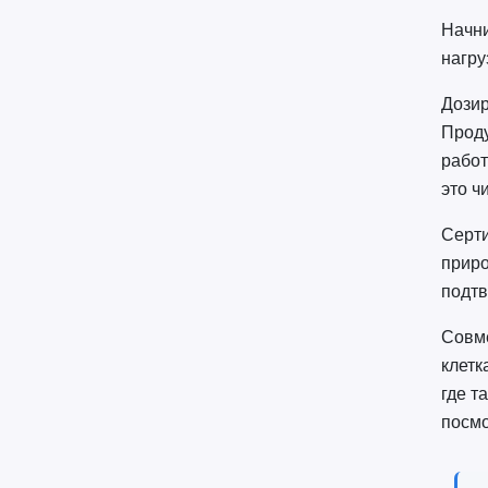
Начни
нагру
Дозир
Проду
работ
это ч
Серти
приро
подтв
Совме
клетк
где т
посмо