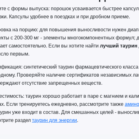
те с формы выпуска: порошок усваивается быстрее капсул -
зки. Капсулы удобнее в поездках и при дробном приеме.
овка на порцию: для повышения выносливости нужен диапа
кты с 200-300 мг - элементы многокомпонентных формул; д
ает самостоятельно. Если вы хотите найти
лучший таурин
исло первым.
фикация: синтетический таурин фармацевтического класса
дному. Проверяйте наличие сертификатов независимых лабо
ерждают отсутствие запрещенных веществ.
стимость: таурин хорошо работает в паре с магнием и ка
ах. Если тренируетесь ежедневно, рассмотрите также
амино
аурин уже входит в состав. Для смешанных целей - выносли
трите раздел
таурин для энергии
.