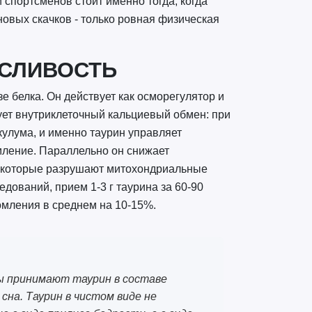
 спортсменов стоит именно тогда, когда
новых скачков - только ровная физическая
ОСЛИВОСТЬ
зе белка. Он действует как осморегулятор и
ует внутриклеточный кальциевый обмен: при
кулума, и именно таурин управляет
мление. Параллельно он снижает
, которые разрушают митохондриальные
ований, прием 1-3 г таурина за 60-90
омления в среднем на 10-15%.
ны принимают таурин в составе
сна. Таурин в чистом виде не