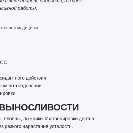
 в виде прилива бодрости, а в виде
нсивной работы.
вентивной медицины
ЧСС
сидантного действия
ьном потоотделении
нировки
 ВЫНОСЛИВОСТИ
, пловцы, лыжники. Их тренировки длятся
з резкого нарастания усталости.