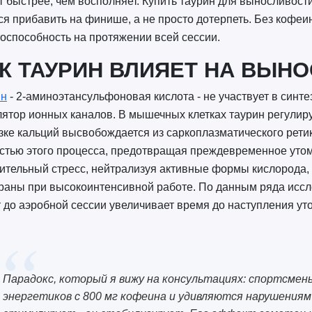
т быстрее, чем восполняет. Купить таурин для выносливости
ся прибавить на финише, а не просто дотерпеть. Без кофеи
оспособность на протяжении всей сессии.
К ТАУРИН ВЛИЯЕТ НА ВЫН
ин
- 2-аминоэтансульфоновая кислота - не участвует в синте
ятор ионных каналов. В мышечных клетках таурин регулир
зке кальций высвобождается из саркоплазматического рети
стью этого процесса, предотвращая преждевременное уто
ительный стресс, нейтрализуя активные формы кислорода
аны при высокоинтенсивной работе. По данным ряда исслед
 до аэробной сессии увеличивает время до наступления ут
Парадокс, который я вижу на консультациях: спортсме
энергетиков с 800 мг кофеина и удивляются нарушениям 