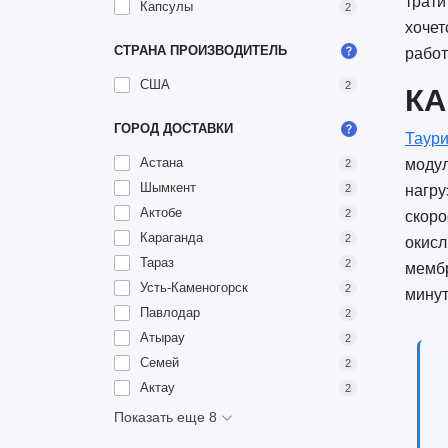
трати
Капсулы
2
хочет
СТРАНА ПРОИЗВОДИТЕЛЬ
работ
США
2
КА
ГОРОД ДОСТАВКИ
Таур
Астана
модул
2
Шымкент
нагру
2
Актобе
2
скоро
Караганда
2
окисл
Тараз
2
мембр
Усть-Каменогорск
2
минут
Павлодар
2
Атырау
2
Семей
2
Актау
2
Показать еще 8