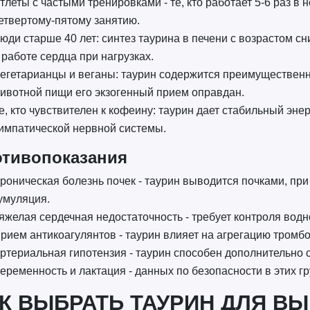
тлеты с частыми тренировками - те, кто работает 5-6 раз в 
етвертому-пятому занятию.
юди старше 40 лет: синтез таурина в печени с возрастом с
 работе сердца при нагрузках.
егетарианцы и веганы: таурин содержится преимущественно
ивотной пищи его экзогенный прием оправдан.
е, кто чувствителен к кофеину: таурин дает стабильный эне
импатической нервной системы.
тивопоказания
роническая болезнь почек - таурин выводится почками, п
умуляция.
яжелая сердечная недостаточность - требует контроля водн
рием антикоагулянтов - таурин влияет на агрегацию тромбо
ртериальная гипотензия - таурин способен дополнительно 
еременность и лактация - данных по безопасности в этих гр
К ВЫБРАТЬ ТАУРИН ДЛЯ В