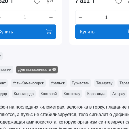
820 ₸
7 811 ₸
Купить
Купить
r
нергии
Для выносливости
ент
Усть-Каменогорск
Уральск
Туркестан
Темиртау
Тара
одар
Кызылорда
Костанай
Кокшетау
Караганда
Атырау
он на последних километрах, велогонка в горку, плавание
ляются, а пульс не стабилизируется, тело сигналит о дефиц
одержащая аминокислота, которую организм синтезирует с