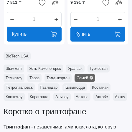
7 811 ₸
9 191 ₸
Купить
Купить
BioTech USA
Шымкент
Усть-Каменогорск
Уральск
Туркестан
Темиртау
Тараз
Талдыкорган
Семей
Петропавловск
Павлодар
Кызылорда
Костанай
Кокшетау
Караганда
Атырау
Астана
Актобе
Актау
Коротко о триптофане
Триптофан
- незаменимая аминокислота, которую