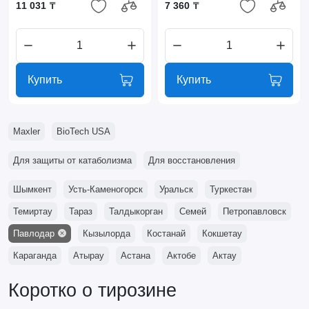
11 031 ₸
7 360 ₸
Купить
Купить
Maxler
BioTech USA
Для защиты от катаболизма
Для восстановления
Шымкент
Усть-Каменогорск
Уральск
Туркестан
Темиртау
Тараз
Талдыкорган
Семей
Петропавловск
Павлодар
Кызылорда
Костанай
Кокшетау
Караганда
Атырау
Астана
Актобе
Актау
Коротко о тирозине