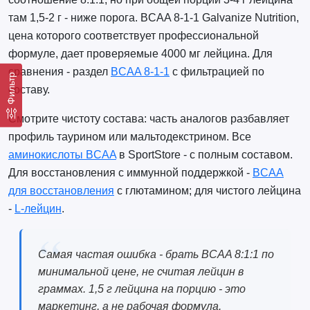
там 1,5-2 г - ниже порога. BCAA 8-1-1 Galvanize Nutrition,
цена которого соответствует профессиональной
формуле, дает проверяемые 4000 мг лейцина. Для
сравнения - раздел
BCAA 8-1-1
с фильтрацией по
Фильтр
составу.
Смотрите чистоту состава: часть аналогов разбавляет
профиль таурином или мальтодекстрином. Все
аминокислоты BCAA
в SportStore - с полным составом.
Для восстановления с иммунной поддержкой -
BCAA
для восстановления
с глютамином; для чистого лейцина
-
L-лейцин
.
Самая частая ошибка - брать BCAA 8:1:1 по
минимальной цене, не считая лейцин в
граммах. 1,5 г лейцина на порцию - это
маркетинг, а не рабочая формула.