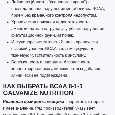
Лейциноз (болезнь "кленового сиропа") -
наследственное нарушение метаболизма BCAA,
прием без врачебного контроля недопустим.
Хроническая почечная недостаточность -
аминокислотная нагрузка усугубляет нарушение
фильтрационной функции почек.
Инсулинорезистентность 2 типа - хронически
высокий уровень BCAA в плазме ухудшает
тканевую чувствительность к инсулину.
Беременность и лактация - безопасность
концентрированных аминокислотных добавок
клинически не подтверждена.
КАК ВЫБРАТЬ BCAA 8-1-1
GALVANIZE NUTRITION
Реальная дозировка лейцина
- параметр, который
имеет значение. Ряд производителей указывает
соотношение 8:1:1, но при общей порции 3-4 г лейцина