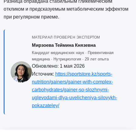
Разница оправдана стабильным гликемическим
откликом и предсказуемым метаболическим эффектом
при регулярном приеме.
МАТЕРИАЛ ПРОВЕРЕН ЭКСПЕРТОМ
Мирзоева Теймина Князевна
Кандидат медицинских наук · Превентивная
медицина · Нутрициология · 29 лет опыта
Обновлено:
1 мая 2026
Источник:
https://sportstore.kz/sports-
nutrition/gainers/gainer-with-complex-
carbohydrates/gainer-so-slozhnymi-
uglevodami-dlya-uvelicheniya-silovykh-
pokazateley/