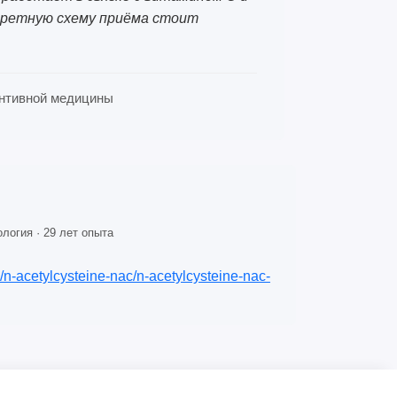
кретную схему приёма стоит
вентивной медицины
логия · 29 лет опыта
s/n-acetylcysteine-nac/n-acetylcysteine-nac-