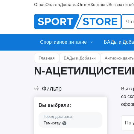
О нас
Оплата
Доставка
Оптом
Контакты
Возврат и о
Спортивное питание
БАДы и Доба
Главная
БАДы и Добавки
Антиоксидант
N-АЦЕТИЛЦИСТЕИН
Фильтр
Вы в 
со ск
оформ
Вы выбрали:
Город доставки:
Темиртау