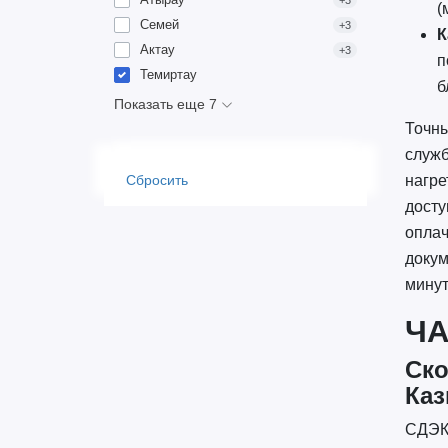
+3
(
Семей
+3
К
Актау
+3
п
Темиртау
б
Показать еще 7
Точны
служб
нагре
Сбросить
досту
оплач
докум
минут
Ч
Ско
Каз
СДЭК 