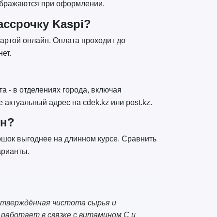
тображаются при оформлении.
ассрочку Kaspi?
картой онлайн. Оплата проходит до
ет.
а - в отделениях города, включая
 актуальный адрес на cdek.kz или post.kz.
ин?
ошок выгоднее на длинном курсе. Сравнить
арианты.
дтверждённая чистота сырья и
е работает в связке с витамином C и