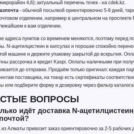
микрорайон 4,6); актуальный перечень точек - на cdek.kz.
азпочта
- обычной посылкой ориентировочно 5-9 дней, тар
очтовом отделении, например в центральном на проспекте Р
лижайшем к вам отделении.
е адреса пунктов со временем меняются, поэтому перед по
ы. N-ацетилцистеин в капсулах и порошке спокойно перенос
той машине и держите упаковку закрытой до вскрытия. Оплат
пны рассрочка и кредит Kaspi. Оплаты наличными при получе
ивается до отправки. Продаём только оригинал: каждая па
ентам поставщика, на товар есть сертификаты соответстви
ы или подберите форму и дозировку через фильтр каталога
АСТЫЕ ВОПРОСЫ
лько идёт доставка N-ацетилцистеин
почтой?
из Алматы привозит заказ ориентировочно за 2-5 рабочих 