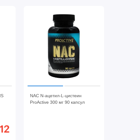
NS
NAC N-ацетил-L-цистеин
ProActive 300 мг 90 капсул