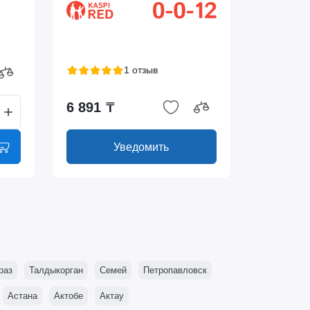
1 отзыв
6 891 ₸
Уведомить
раз
Талдыкорган
Семей
Петропавловск
Астана
Актобе
Актау