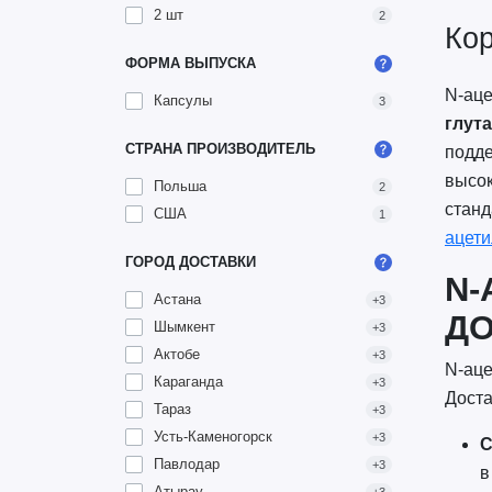
2 шт
2
Кор
ФОРМА ВЫПУСКА
N-аце
Капсулы
3
глут
СТРАНА ПРОИЗВОДИТЕЛЬ
подде
высок
Польша
2
станд
США
1
ацети
ГОРОД ДОСТАВКИ
N-
Астана
+3
ДО
Шымкент
+3
Актобе
+3
N-аце
Караганда
+3
Доста
Тараз
+3
Усть-Каменогорск
+3
С
Павлодар
+3
в
Атырау