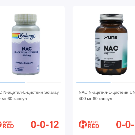
 N-ацетил-L-цистеин Solaray
NAC N-ацетил-L-цистеин U
 мг 60 капсул
400 мг 60 капсул