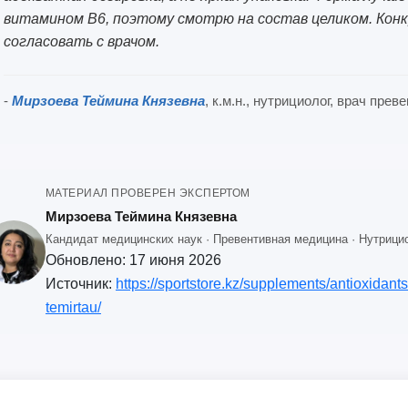
витамином B6, поэтому смотрю на состав целиком. Кон
согласовать с врачом.
-
Мирзоева Теймина Князевна
, к.м.н., нутрициолог, врач пре
МАТЕРИАЛ ПРОВЕРЕН ЭКСПЕРТОМ
Мирзоева Теймина Князевна
Кандидат медицинских наук · Превентивная медицина · Нутрицио
Обновлено:
17 июня 2026
Источник:
https://sportstore.kz/supplements/antioxidant
temirtau/