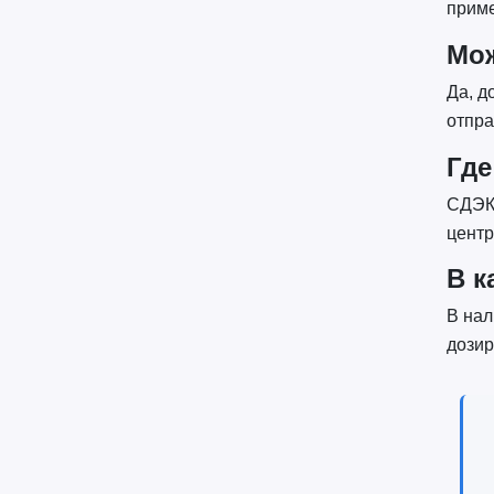
приме
Мож
Да, д
отпра
Где
СДЭК 
центр
В к
В нал
дозир