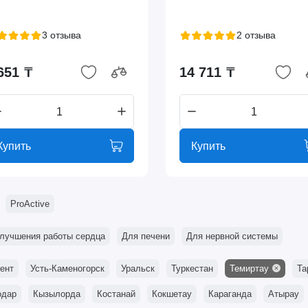
3 отзыва
2 отзыва
651 ₸
14 711 ₸
Купить
Купить
ProActive
лучшения работы сердца
Для печени
Для нервной системы
ент
Усть-Каменогорск
Уральск
Туркестан
Темиртау
Та
одар
Кызылорда
Костанай
Кокшетау
Караганда
Атырау