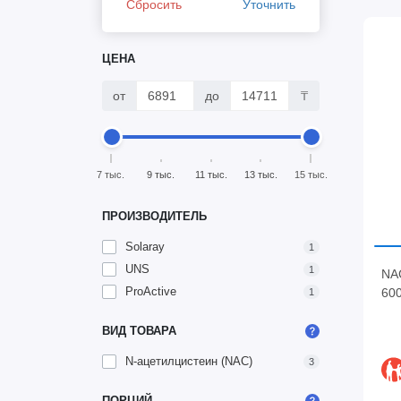
Сбросить
Уточнить
ЦЕНА
от
до
₸
7 тыс.
9 тыс.
11 тыс.
13 тыс.
15 тыс.
ПРОИЗВОДИТЕЛЬ
Solaray
1
UNS
1
NAC
ProActive
600
1
ВИД ТОВАРА
N-ацетилцистеин (NAC)
3
ПОРЦИЙ