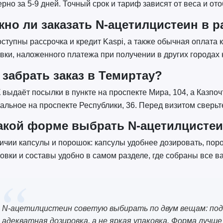
рно за 5-9 дней. Точный срок и тариф зависят от веса и о
но ли заказать N-ацетилцистеин в р
оступны рассрочка и кредит Kaspi, а также обычная оплата 
вки, наложенного платежа при получении в других городах н
 забрать заказ в Темиртау?
выдаёт посылки в пункте на проспекте Мира, 104, а Казпочт
альное на проспекте Республики, 36. Перед визитом сверьте
акой форме выбрать N-ацетилцисте
ичии капсулы и порошок: капсулы удобнее дозировать, пор
овки и составы удобно в самом разделе, где собраны все в
N-ацетилцистеин советую выбирать по двум вещам: по
адекватная дозировка, а не яркая упаковка. Форма лучш