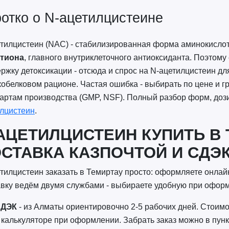
отко о N-ацетилцистеине
тилцистеин (NAC) - стабилизированная форма аминокисло
атиона
, главного внутриклеточного антиоксиданта. Поэтому
ржку детоксикации - отсюда и спрос на N-ацетилцистеин дл
обелковом рационе. Частая ошибка - выбирать по цене и гр
артам производства (GMP, NSF). Полный разбор форм, дози
лцистеин
.
АЦЕТИЛЦИСТЕИН КУПИТЬ В 
СТАВКА КАЗПОЧТОЙ И СДЭ
тилцистеин заказать в Темиртау просто: оформляете онлайн
вку ведём двумя службами - выбираете удобную при офор
ДЭК
- из Алматы ориентировочно 2-5 рабочих дней. Стоимос
 калькуляторе при оформлении. Забрать заказ можно в пунк