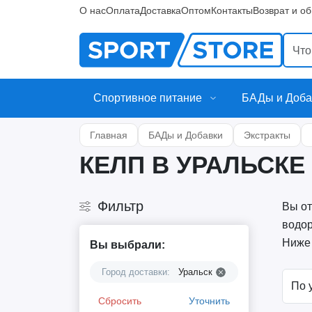
О нас
Оплата
Доставка
Оптом
Контакты
Возврат и о
Спортивное питание
БАДы и Доба
Главная
БАДы и Добавки
Экстракты
КЕЛП В УРАЛЬСКЕ
Фильтр
Вы от
водор
Ниже 
Вы выбрали:
Город доставки:
Уральск
Сбросить
Уточнить