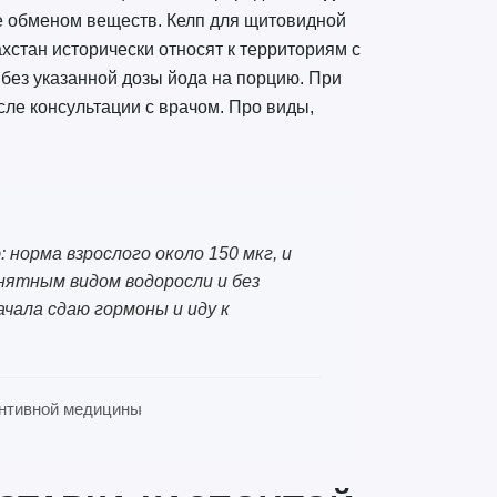
е обменом веществ. Келп для щитовидной
хстан исторически относят к территориям с
без указанной дозы йода на порцию. При
ле консультации с врачом. Про виды,
 норма взрослого около 150 мкг, и
нятным видом водоросли и без
ачала сдаю гормоны и иду к
вентивной медицины