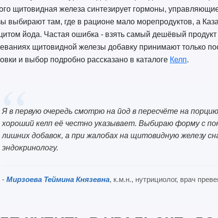
ого щитовидная железа синтезирует гормоны, управляющи
ы выбирают там, где в рационе мало морепродуктов, а Каза
итом йода. Частая ошибка - взять самый дешёвый продукт 
еваниях щитовидной железы добавку принимают только пос
овки и выбор подробно рассказано в каталоге
Келп
.
Я в первую очередь смотрю на йод в пересчёте на порцию:
хороший келп её честно указывает. Выбираю форму с по
лишних добавок, а при жалобах на щитовидную железу сн
эндокринологу.
-
Мирзоева Теймина Князевна
, к.м.н., нутрициолог, врач пре