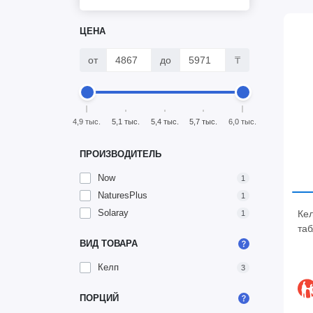
ЦЕНА
от
до
₸
4,9 тыс.
5,1 тыс.
5,4 тыс.
5,7 тыс.
6,0 тыс.
ПРОИЗВОДИТЕЛЬ
Now
1
NaturesPlus
1
Solaray
Кел
1
таб
ВИД ТОВАРА
Келп
3
ПОРЦИЙ