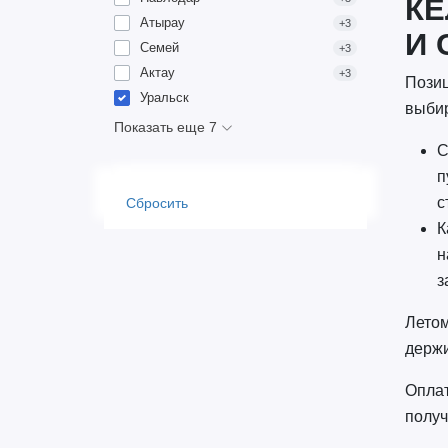
КЕ
Атырау
+3
И 
Семей
+3
Актау
+3
Позиц
Уральск
выби
Показать еще 7
С
п
с
Сбросить
К
н
з
Летом
держи
Оплат
получ