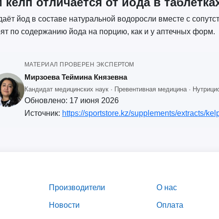
 келп отличается от йода в таблетка
даёт йод в составе натуральной водоросли вместе с сопут
ят по содержанию йода на порцию, как и у аптечных форм.
МАТЕРИАЛ ПРОВЕРЕН ЭКСПЕРТОМ
Мирзоева Теймина Князевна
Кандидат медицинских наук · Превентивная медицина · Нутрицио
Обновлено:
17 июня 2026
Источник:
https://sportstore.kz/supplements/extracts/kelp
Производители
О нас
Новости
Оплата