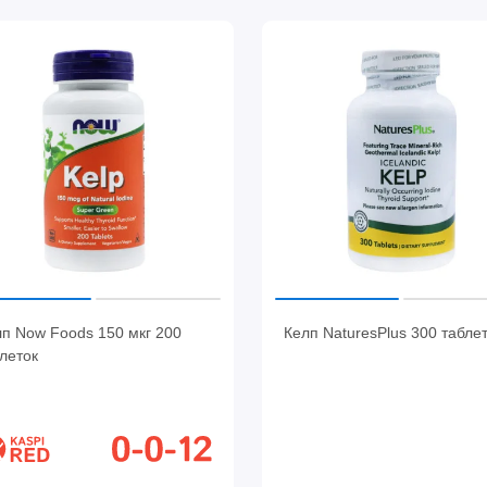
п Now Foods 150 мкг 200
Келп NaturesPlus 300 табле
леток