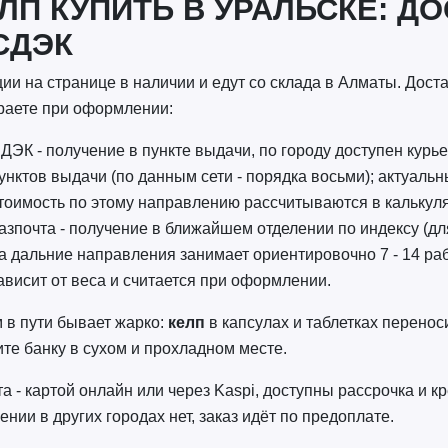
ЛП КУПИТЬ В УРАЛЬСКЕ: Д
СДЭК
ии на странице в наличии и едут со склада в Алматы. Дост
раете при оформлении:
ДЭК - получение в пункте выдачи, по городу доступен курье
унктов выдачи (по данным сети - порядка восьми); актуальн
тоимость по этому направлению рассчитываются в калькуля
азпочта - получение в ближайшем отделении по индексу (дл
а дальние направления занимает ориентировочно 7 - 14 ра
ависит от веса и считается при оформлении.
 в пути бывает жарко:
келп
в капсулах и таблетках перенос
те банку в сухом и прохладном месте.
а - картой онлайн или через Kaspi, доступны рассрочка и 
ении в других городах нет, заказ идёт по предоплате.