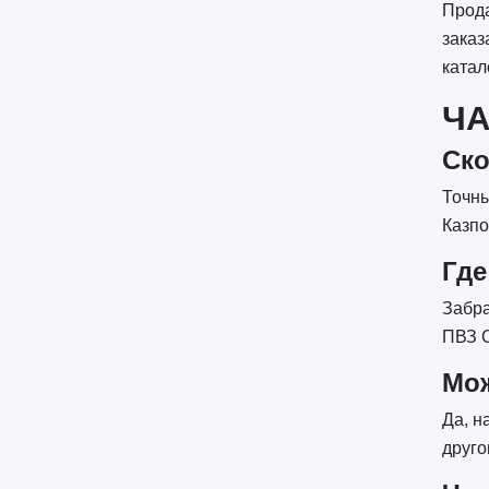
Прода
заказ
катал
Ч
Ско
Точны
Казпо
Где
Забра
ПВЗ С
Мож
Да, н
друго