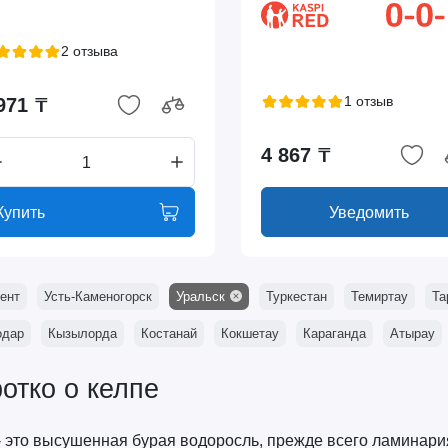
2 отзыва
1 отзыв
971 ₸
4 867 ₸
Купить
Уведомить
ент
Усть-Каменогорск
Уральск
Туркестан
Темиртау
Та
одар
Кызылорда
Костанай
Кокшетау
Караганда
Атырау
отко о келпе
- это высушенная бурая водоросль, прежде всего ламинари