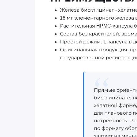
Железа бисглицинат - хелат
18 мг элементарного железа 
Растительная HPMC-капсула 
Состав без красителей, аром
Простой режим: 1 капсула в д
Оригинальная продукция, пр
государственной регистраци
Прямые ориентиры 
бисглицинате, по
хелатной форме, 
для планового п
потребность. Ра
по формату оболо
хватает на меньш