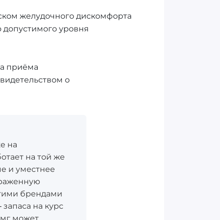
иском желудочного дискомфорта
о допустимого уровня
ца приёма
видетельством о
же на
ботает на той же
ме и уместнее
ыраженную
этими брендами
 запаса на курс
 мг может