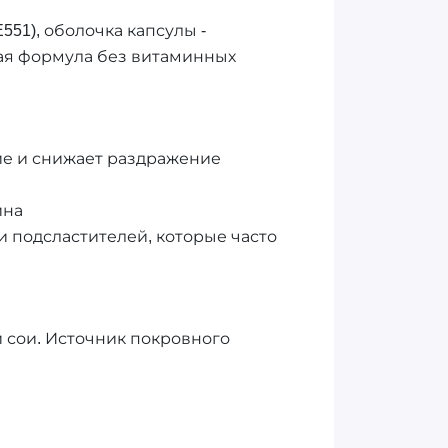
51), оболочка капсулы -
ная формула без витаминных
ие и снижает раздражение
ина
 и подсластителей, которые часто
и сои. Источник покровного