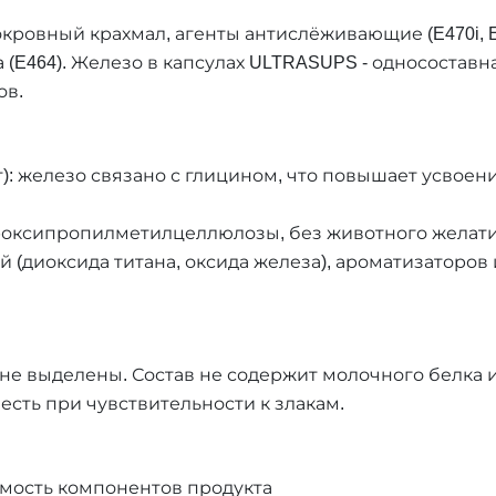
ровный крахмал, агенты антислёживающие (E470i, E5
E464). Железо в капсулах ULTRASUPS - односостав
ов.
): железо связано с глицином, что повышает усвоен
дроксипропилметилцеллюлозы, без животного желат
й (диоксида титана, оксида железа), ароматизаторов
не выделены. Состав не содержит молочного белка 
честь при чувствительности к злакам.
мость компонентов продукта