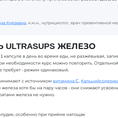
на Князевна
, к.м.н., нутрициолог, врач превентивной 
 ULTRASUPS ЖЕЛЕЗО
о 1 капсуле в день во время еды, не разжёвывая, за
при необходимости курс можно повторить. Отдельно
 требует - режим одинаковый.
ринимают с источником
витамина C
.
Кальцийсодерж
 железа хотя бы на пару часов - они снижают усвое
атами железа не нужно.
елудке, особенно при приёме натощак