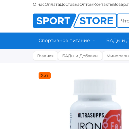
О нас
Оплата
Доставка
Оптом
Контакты
Возвра
Спортивное питание
БАДы и 
Главная
БАДы и Добавки
Минерал
Хит