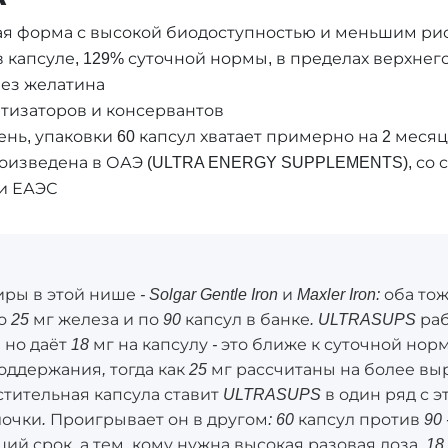
ная форма с высокой биодоступностью и меньшим р
в капсуле, 129% суточной нормы, в пределах верхнег
без желатина
атизаторов и консервантов
ень, упаковки 60 капсул хватает примерно на 2 меся
оизведена в ОАЭ (ULTRA ENERGY SUPPLEMENTS), со с
и ЕАЭС
в этой нише - Solgar Gentle Iron и Maxler Iron: оба то
 25 мг железа и по 90 капсул в банке. ULTRASUPS ра
но даёт 18 мг на капсулу - это ближе к суточной нор
оддержания, тогда как 25 мг рассчитаны на более в
стительная капсула ставит ULTRASUPS в один ряд с 
чки. Проигрывает он в другом: 60 капсул против 90 -
ий срок, а тем, кому нужна высокая разовая доза, 18