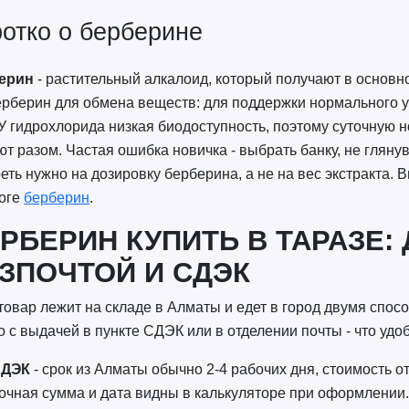
отко о берберине
ерин
- растительный алкалоид, который получают в основно
ерберин для обмена веществ: для поддержки нормального 
У гидрохлорида низкая биодоступность, поэтому суточную н
ют разом. Частая ошибка новичка - выбрать банку, не глянув
еть нужно на дозировку берберина, а не на вес экстракта
логе
берберин
.
РБЕРИН КУПИТЬ В ТАРАЗЕ:
ЗПОЧТОЙ И СДЭК
товар лежит на складе в Алматы и едет в город двумя спос
 с выдачей в пункте СДЭК или в отделении почты - что удо
ДЭК
- срок из Алматы обычно 2-4 рабочих дня, стоимость от
очная сумма и дата видны в калькуляторе при оформлении.