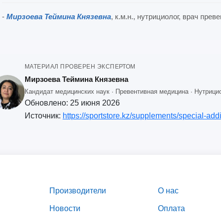
-
Мирзоева Теймина Князевна
, к.м.н., нутрициолог, врач пре
МАТЕРИАЛ ПРОВЕРЕН ЭКСПЕРТОМ
Мирзоева Теймина Князевна
Кандидат медицинских наук · Превентивная медицина · Нутрицио
Обновлено:
25 июня 2026
Источник:
https://sportstore.kz/supplements/special-addi
Производители
О нас
Новости
Оплата