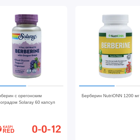
рберин с орегонским
Берберин NutriONN 1200 мг
оградом Solaray 60 капсул