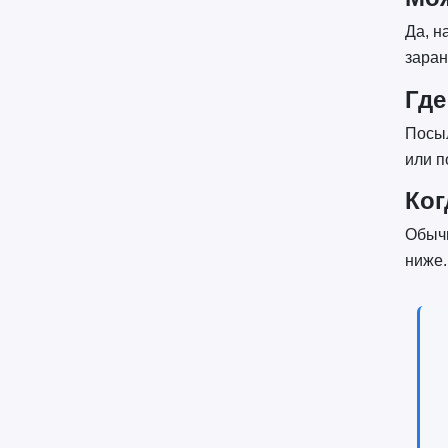
Да, н
заран
Где
Посыл
или п
Ког
Обычн
ниже.