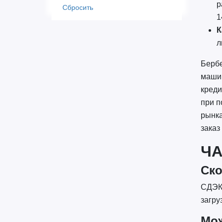
р
Сбросить
1
К
л
Бербе
машин
креди
при п
рынка
заказ
Ч
Ско
СДЭК 
загру
Мож