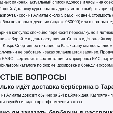
азных районах; актуальный список адресов и часы - на cdek
4 дней. Доставку курьером по адресу можно выбрать при о
азпочта
- срок из Алматы около 5 рабочих дней, стоимость 
юбом почтовом отделении (индекс 080000) или в почтомате; 
рин в капсулах спокойно переносит пересылку, но в летню
е - забирайте в день поступления. Оплата идёт онлайн кар
т Kaspi. Спортивное питание по Казахстану мы доставляем
олучении не работаем - заказ оплачивается заранее. Проду
 ЕАЭС - сертификат соответствия и маркировка EAC; парт
 фильтром каталога по форме, дозировке и бренду и оформи
АСТЫЕ ВОПРОСЫ
лько идёт доставка берберина в Тар
из Алматы довозит обычно за 2-4 рабочих дня, Казпочта - п
зки службы и виден при оформлении заказа.
но ли заказать берберин в рассрочк