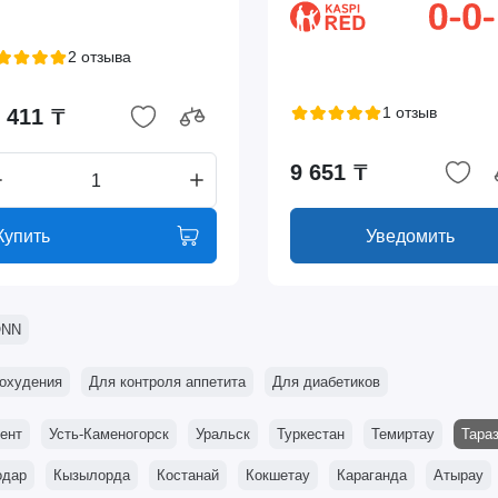
2 отзыва
1 отзыв
 411 ₸
9 651 ₸
Купить
Уведомить
ONN
охудения
Для контроля аппетита
Для диабетиков
ент
Усть-Каменогорск
Уральск
Туркестан
Темиртау
Тара
одар
Кызылорда
Костанай
Кокшетау
Караганда
Атырау