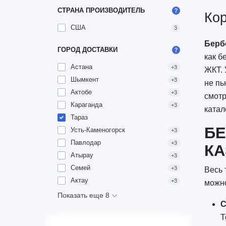
СТРАНА ПРОИЗВОДИТЕЛЬ
Кор
США
3
Берб
ГОРОД ДОСТАВКИ
как б
Астана
+3
ЖКТ. 
Шымкент
+3
не пь
Актобе
+3
смотр
Караганда
+3
ката
Тараз
БЕ
Усть-Каменогорск
+3
Павлодар
+3
КА
Атырау
+3
Семей
+3
Весь 
Актау
+3
можно
Показать еще 8
С
Т