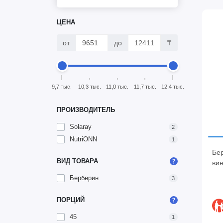
ЦЕНА
от
до
₸
9,7 тыс.
10,3 тыс.
11,0 тыс.
11,7 тыс.
12,4 тыс.
ПРОИЗВОДИТЕЛЬ
Solaray
2
NutriONN
1
Бе
ВИД ТОВАРА
вин
Берберин
3
ПОРЦИЙ
45
1