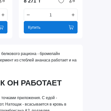
8 271 ₸
Купить
е белкового рациона - бромелайн
ермент из стеблей ананаса работает и на
К ОН РАБОТАЕТ
 точками приложения. С едой -
т. Натощак - всасывается в кровь в
 тромбоксана A2, подавляя