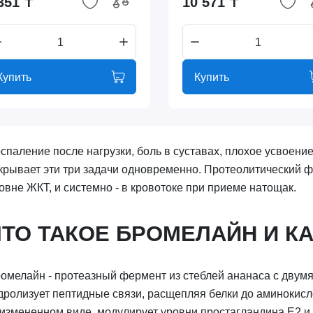
351 ₸
10 571 ₸
Купить
Купить
спаление после нагрузки, боль в суставах, плохое усвоени
крывает эти три задачи одновременно. Протеолитический ф
овне ЖКТ, и системно - в кровотоке при приеме натощак.
ЧТО ТАКОЕ БРОМЕЛАЙН И КА
омелайн - протеазный фермент из стеблей ананаса с двумя
дролизует пептидные связи, расщепляя белки до аминокисло
измененном виде, модулирует уровни простагландина E2 и