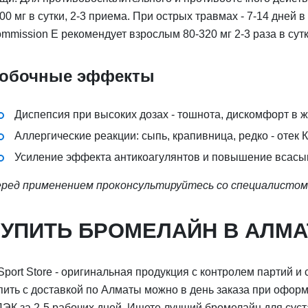
00 мг в сутки, 2-3 приема. При острых травмах - 7-14 дней
mmission E рекомендует взрослым 80-320 мг 2-3 раза в сутк
обочные эффекты
Диспепсия при высоких дозах - тошнота, дискомфорт в 
Аллергические реакции: сыпь, крапивница, редко - отек 
Усиление эффекта антикоагулянтов и повышение всас
ред применением проконсультируйтесь со специалистом
КУПИТЬ БРОМЕЛАЙН В АЛМ
Sport Store - оригинальная продукция с контролем партий 
пить с доставкой по Алматы можно в день заказа при оформл
ЭК за 2-5 рабочих дней. Ищете лучший бромелайн для суст