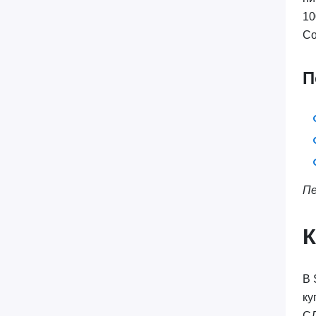
10
Co
П
Пе
В 
ку
СД