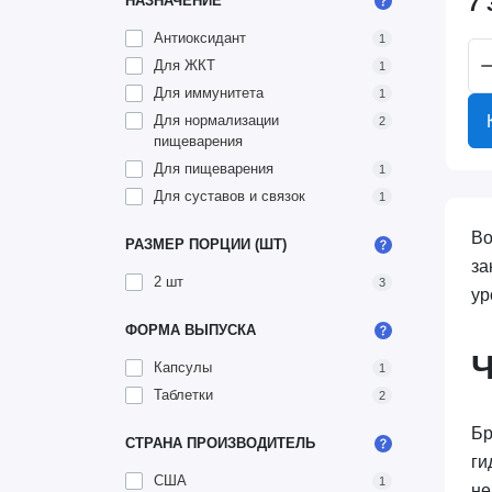
7 
НАЗНАЧЕНИЕ
Антиоксидант
1
Для ЖКТ
1
Для иммунитета
1
Для нормализации
2
пищеварения
Для пищеварения
1
Для суставов и связок
1
Во
РАЗМЕР ПОРЦИИ (ШТ)
за
2 шт
3
ур
ФОРМА ВЫПУСКА
Капсулы
1
Таблетки
2
Бр
СТРАНА ПРОИЗВОДИТЕЛЬ
ги
США
1
не