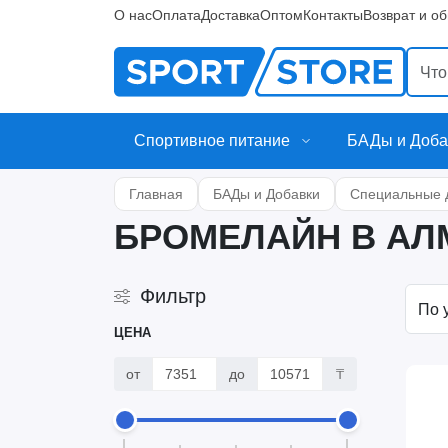
О нас
Оплата
Доставка
Оптом
Контакты
Возврат и о
Спортивное питание
БАДы и Доба
Главная
БАДы и Добавки
Специальные 
БРОМЕЛАЙН В АЛ
Фильтр
ЦЕНА
от
до
₸