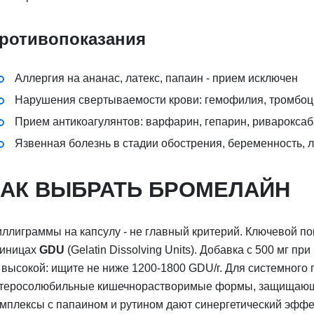
ротивопоказания
Аллергия на ананас, латекс, папаин - прием исключен
Нарушения свертываемости крови: гемофилия, тромбо
Прием антикоагулянтов: варфарин, гепарин, ривароксаб
Язвенная болезнь в стадии обострения, беременность,
КАК ВЫБРАТЬ БРОМЕЛАЙН
ллиграммы на капсулу - не главный критерий. Ключевой по
иницах
GDU
(Gelatin Dissolving Units). Добавка с 500 мг пр
 высокой: ищите не ниже 1200-1800 GDU/г. Для системного 
теросолюбильные кишечнорастворимые формы, защищающи
мплексы с папаином и рутином дают синергетический эффе