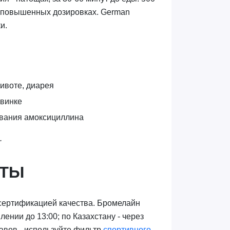
 в повышенных дозировках. German
и.
животе, диарея
Квинке
ывания амоксициллина
.
АТЫ
и сертификацией качества. Бромелайн
ении до 13:00; по Казахстану - через
авов - используйте фильтр
спортивного