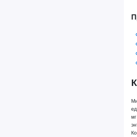
П
Ми
ед
мг
эн
Ко