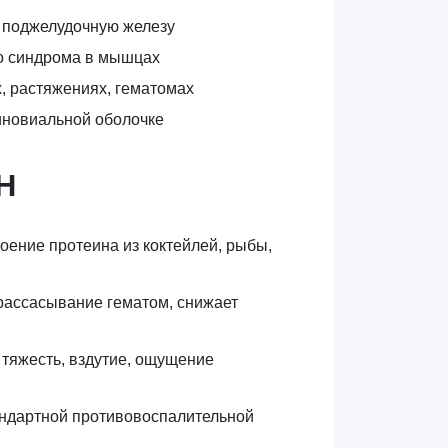
а поджелудочную железу
о синдрома в мышцах
х, растяжениях, гематомах
иновиальной оболочке
Н
своение протеина из коктейлей, рыбы,
рассасывание гематом, снижает
тяжесть, вздутие, ощущение
андартной противовоспалительной