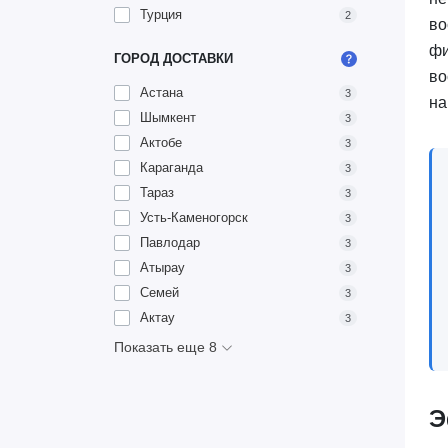
Турция
2
во
фи
ГОРОД ДОСТАВКИ
во
Астана
3
на
Шымкент
3
Актобе
3
Караганда
3
Тараз
3
Усть-Каменогорск
3
Павлодар
3
Атырау
3
Семей
3
Актау
3
Показать еще 8
Э