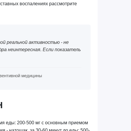
суставных воспалениях рассмотрите
вой реальной активностью - не
ра неинтересная. Если показатель
превентивной медицины
Н
мя еды: 200-500 мг с основным приемом
 - натощак, за 30-60 минут до еды: 500-