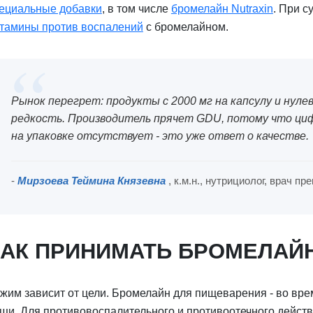
ециальные добавки
, в том числе
бромелайн Nutraxin
. При 
тамины против воспалений
с бромелайном.
Рынок перегрет: продукты с 2000 мг на капсулу и нуле
редкость. Производитель прячет GDU, потому что циф
на упаковке отсутствует - это уже ответ о качестве.
-
Мирзоева Теймина Князевна
, к.м.н., нутрициолог, врач 
КАК ПРИНИМАТЬ БРОМЕЛАЙ
жим зависит от цели. Бромелайн для пищеварения - во вре
щи. Для противовоспалительного и противоотечного действия