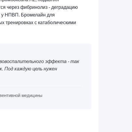
тся через фибринолиз - деградацию
 у НПВП. Бромелайн для
х тренировках с катаболическими
вовоспалительного эффекта - так
. Под каждую цель нужен
превентивной медицины