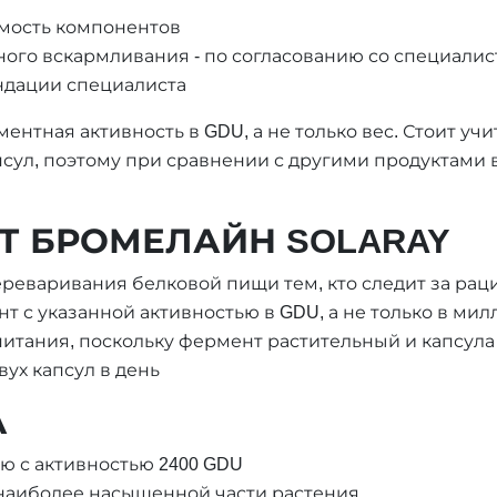
мость компонентов
ного вскармливания - по согласованию со специали
ендации специалиста
ентная активность в GDU, а не только вес. Стоит учи
сул, поэтому при сравнении с другими продуктами в
Т БРОМЕЛАЙН SOLARAY
реваривания белковой пищи тем, кто следит за ра
нт с указанной активностью в GDU, а не только в ми
итания, поскольку фермент растительный и капсула
вух капсул в день
А
ю с активностью 2400 GDU
 наиболее насыщенной части растения