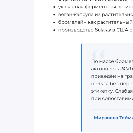
указанная ферментная активно
веган-капсула из раститель
бромелайн как растительный
производство Solaray в США 
По массе бромела
активность 2400 
приведён на гра
нельзя без пере
этикетку. Слабая
при сопоставим
-
Мирзоева Тейм