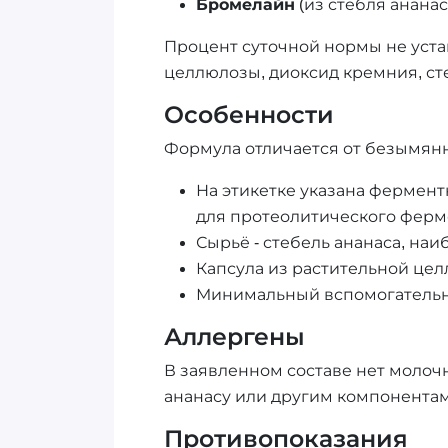
Бромелайн
(из стебля ананас
Процент суточной нормы не уста
целлюлозы, диоксид кремния, ст
Особенности
Формула отличается от безымян
На этикетке указана ферментн
для протеолитического ферм
Сырьё - стебель ананаса, на
Капсула из растительной цел
Минимальный вспомогательны
Аллергены
В заявленном составе нет молочн
ананасу или другим компонентам
Противопоказания