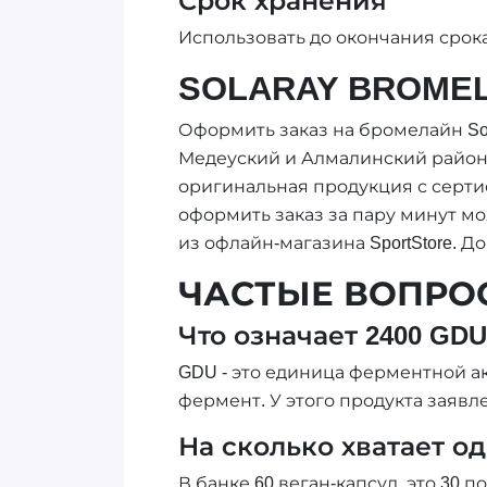
Срок хранения
Использовать до окончания срока
SOLARAY BROMEL
Оформить заказ на бромелайн Sol
Медеуский и Алмалинский районы.
оригинальная продукция с сертиф
оформить заказ за пару минут мо
из офлайн-магазина SportStore. Д
ЧАСТЫЕ ВОПРО
Что означает 2400 GD
GDU - это единица ферментной акт
фермент. У этого продукта заявл
На сколько хватает о
В банке 60 веган-капсул, это 30