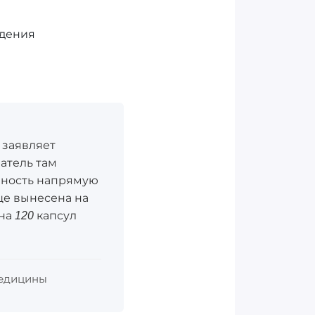
ждения
 заявляет
затель там
ивность напрямую
бще вынесена на
на 120 капсул
медицины