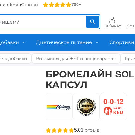
т и обмен
Отзывы
700+
Кабинет
Сра
Добавки
Диетическое питание
Спортивн
ные добавки
Витамины для ЖКТ и пищеварения
Бро
БРОМЕЛАЙН SOLA
КАПСУЛ
5.0
1
отзыв