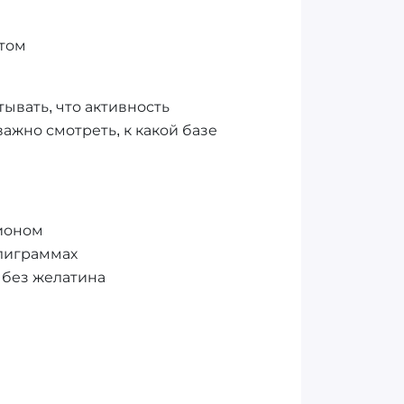
стом
тывать, что активность
ажно смотреть, к какой базе
ционом
ллиграммах
 без желатина