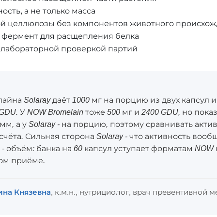
сть, а не только масса
ной целлюлозы без компонентов животного происхо
 фермент для расщепления белка
с лабораторной проверкой партий
йна Solaray даёт 1000 мг на порцию из двух капсул и
GDU. У NOW Bromelain тоже 500 мг и 2400 GDU, но пока
мм, а у Solaray - на порцию, поэтому сравнивать акт
счёта. Сильная сторона Solaray - что активность воо
 - объём: банка на 60 капсул уступает форматам NOW 
ом приёме.
ина Князевна
, к.м.н., нутрициолог, врач превентивной 