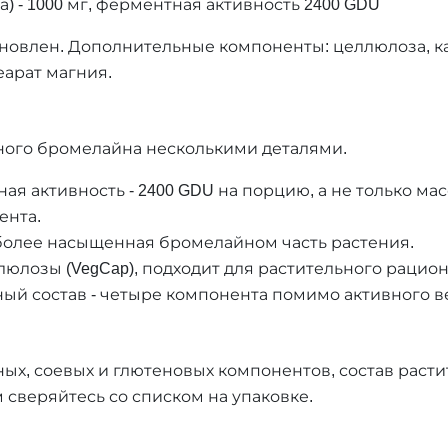
а) - 1000 мг, ферментная активность 2400 GDU
новлен. Дополнительные компоненты: целлюлоза, ка
еарат магния.
ного бромелайна несколькими деталями.
ая активность - 2400 GDU на порцию, а не только ма
ента.
иболее насыщенная бромелайном часть растения.
люлозы (VegCap), подходит для растительного рацион
й состав - четыре компонента помимо активного в
ых, соевых и глютеновых компонентов, состав расти
 сверяйтесь со списком на упаковке.