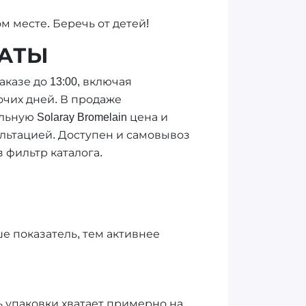
м месте. Беречь от детей!
МАТЫ
казе до 13:00, включая
очих дней. В продаже
ную Solaray Bromelain цена и
ультацией. Доступен и самовывоз
з фильтр каталога.
ше показатель, тем активнее
нь упаковки хватает примерно на