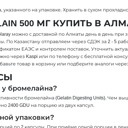
, указанного на упаковке. Хранить в сухом прохладно
AIN 500 МГ КУПИТЬ В АЛ
aray можно с доставкой по Алматы день в день при за
 По Казахстану отправляем через СДЭК за 2 - 5 раб
икатом ЕАЭС и контролем поставок. Уточнить актуаль
жно через Kaspi или по телефону с бесплатной конс
обавьте товар в корзину или подберите аналоги чере
СЫ
U у бромелайна?
ивности бромелайна (Gelatin Digesting Units). Чем вы
ено 2400 GDU на порцию из двух капсул.
дной упаковки?
 порций по 2 капсулы. При приёме одной порции в де