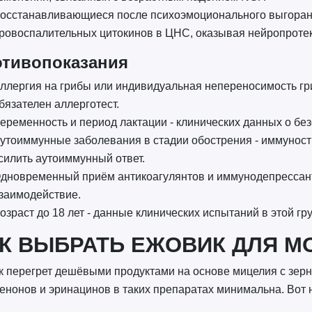
осстанавливающиеся после психоэмоционального выгорани
ровоспалительных цитокинов в ЦНС, оказывая нейропротек
тивопоказания
ллергия на грибы или индивидуальная непереносимость гри
бязателен аллерготест.
еременность и период лактации - клинических данных о бе
утоиммунные заболевания в стадии обострения - иммунос
силить аутоиммунный ответ.
дновременный приём антикоагулянтов и иммунодепрессант
заимодействие.
озраст до 18 лет - данные клинических испытаний в этой гру
К ВЫБРАТЬ ЕЖОВИК ДЛЯ М
 перегрет дешёвыми продуктами на основе мицелия с зер
енонов и эринацинов в таких препаратах минимальна. Вот н