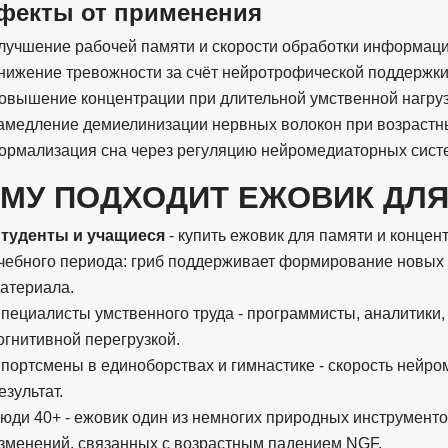
фекты от применения
лучшение рабочей памяти и скорости обработки информации
нижение тревожности за счёт нейротрофической поддержк
овышение концентрации при длительной умственной нагру
амедление демиелинизации нервных волокон при возрастн
ормализация сна через регуляцию нейромедиаторных сист
МУ ПОДХОДИТ ЕЖОВИК ДЛЯ
туденты и учащиеся
- купить ежовик для памяти и концент
чебного периода: гриб поддерживает формирование новых 
атериала.
пециалисты умственного труда - программисты, аналитики
огнитивной перегрузкой.
портсмены в единоборствах и гимнастике - скорость нейро
езультат.
юди 40+ - ежовик один из немногих природных инструмент
зменений, связанных с возрастным падением NGF.