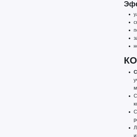
Эф
у
с
п
з
н
КО
С
у
м
С
к
С
р
Л
и