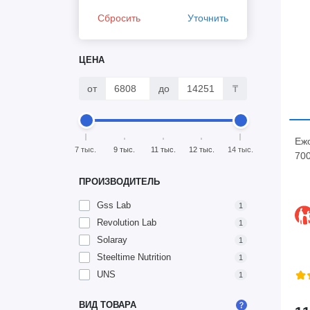
Сбросить
Уточнить
ЦЕНА
от
до
₸
Еж
7 тыс.
9 тыс.
11 тыс.
12 тыс.
14 тыс.
700
ПРОИЗВОДИТЕЛЬ
Gss Lab
1
Revolution Lab
1
Solaray
1
Steeltime Nutrition
1
UNS
1
ВИД ТОВАРА