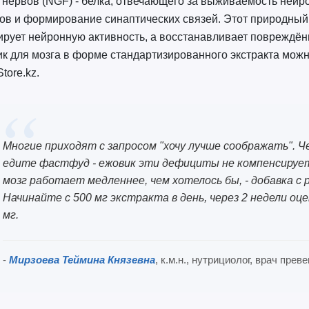
 нервов (NGF) - белка, отвечающего за выживаемость ней
ов и формирование синаптических связей. Этот природный 
рует нейронную активность, а восстанавливает повреждённ
к для мозга в форме стандартизированного экстракта мож
tore.kz.
Многие приходят с запросом "хочу лучше соображать". Ч
едите фастфуд - ежовик эти дефициты не компенсирует.
мозг работает медленнее, чем хотелось бы, - добавка с 
Начинайте с 500 мг экстракта в день, через 2 недели о
мг.
-
Мирзоева Теймина Князевна
, к.м.н., нутрициолог, врач пре