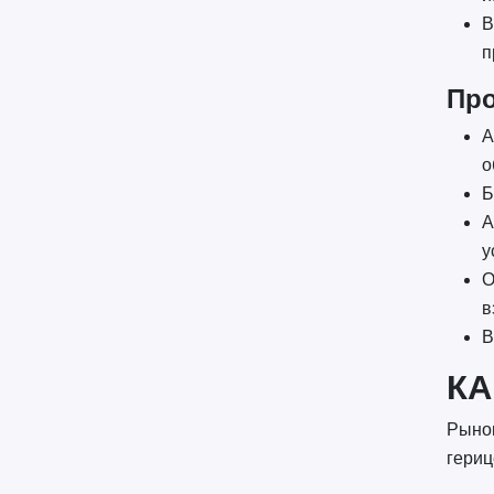
В
п
Про
А
о
Б
А
у
О
в
В
КА
Рынок
гериц