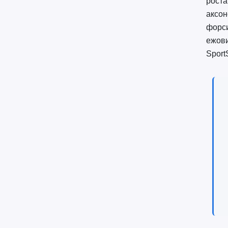
роста
аксон
форси
ежови
SportS