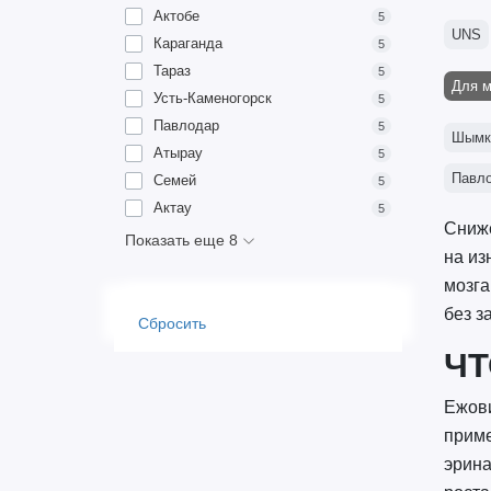
Актобе
5
UNS
Караганда
5
Тараз
5
Для м
Усть-Каменогорск
5
Павлодар
5
Шымк
Атырау
5
Павл
Семей
5
Актау
5
Сниже
Показать еще 8
на из
мозга
без з
Сбросить
ЧТ
Ежови
приме
эрина