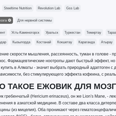
Steeltime Nutrition
Revolution Lab
Gss Lab
озга
Для нервной системы
ент
Усть-Каменогорск
Уральск
Туркестан
Темиртау
Тара
одар
Кызылорда
Костанай
Кокшетау
Караганда
Атырау
ние скорости мышления, рассеянность, туман в голове - пр
нос. Фармацевтические ноотропы дают быстрый эффект, но 
 купить в Алматы - значит выбрать природный адаптоген с
ависимости, без стимулирующего эффекта кофеина, с реал
О ТАКОЕ ЕЖОВИК ДЛЯ МОЗГ
к гребенчатый (Hericium erinaceus), он же Lion's Mane, - л
нения в азиатской медицине. В составе два класса дитерпе
цины (из мицелия). Оба проникают через гематоэнцефалич