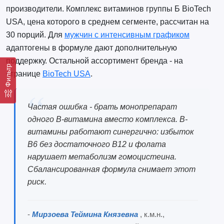
производители. Комплекс витаминов группы Б BioTech
USA, цена которого в среднем сегменте, рассчитан на
30 порций. Для
мужчин с интенсивным графиком
адаптогены в формуле дают дополнительную
поддержку. Остальной ассортимент бренда - на
Фильтр
странице
BioTech USA
.
Частая ошибка - брать монопрепарат
одного B-витамина вместо комплекса. B-
витамины работают синергично: избыток
B6 без достаточного B12 и фолата
нарушает метаболизм гомоцистеина.
Сбалансированная формула снимает этот
риск.
-
Мирзоева Теймина Князевна
, к.м.н.,