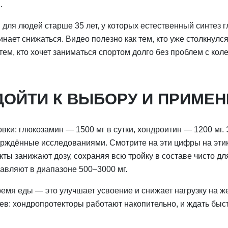
.
 для людей старше 35 лет, у которых естественный синтез 
нает снижаться. Видео полезно как тем, кто уже столкнулс
и тем, кто хочет заниматься спортом долго без проблем с кол
ДОЙТИ К ВЫБОРУ И ПРИМЕ
ки: глюкозамин — 1500 мг в сутки, хондроитин — 1200 мг.
ерждённые исследованиями. Смотрите на эти цифры на эти
ты занижают дозу, сохраняя всю тройку в составе чисто дл
вляют в диапазоне 500–3000 мг.
мя еды — это улучшает усвоение и снижает нагрузку на же
ев: хондропротекторы работают накопительно, и ждать быс