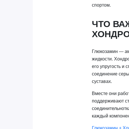
спортом.
ЧТО ВА
ХОНДРО
Глюкозамин — ам
жидкости. Хондр
его упругость и
соединение серы
суставах.
Вместе они рабо
поддерживают ст
соединительнотк
каждый компонен
Глюкозамин + Хо