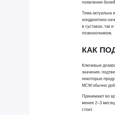
появления болей
Тема актуальна и
хондроитина начи
в суставах, так 
позвоночником.
КАК ПО
Ключевые дозиров
значения, подтв
некоторые продук
МСМ обычно доба
Принимают во вре
менее 2–3 месяц
стоит.