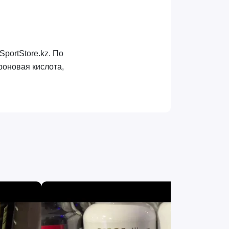
ortStore.kz. По
роновая кислота,