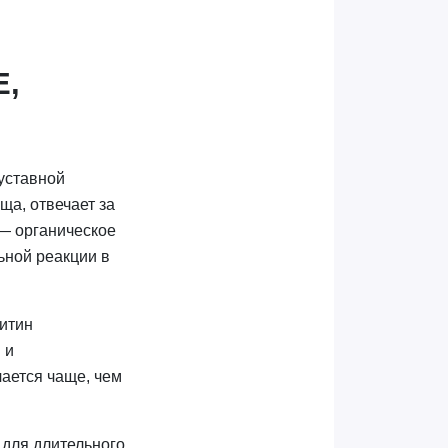
Е,
уставной
ща, отвечает за
 — органическое
ьной реакции в
оитин
 и
ается чаще, чем
для длительного