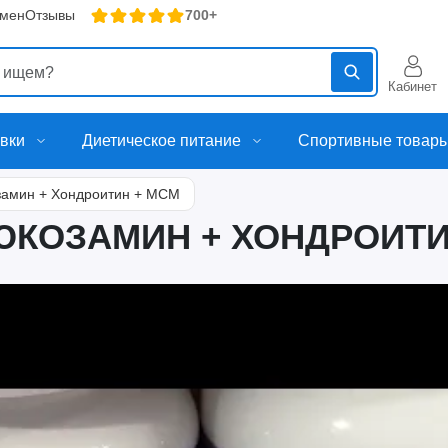
бмен
Отзывы
700+
Кабинет
вки
Диетическое питание
Спортивные товар
замин + Хондроитин + МСМ
ЮКОЗАМИН + ХОНДРОИТИ