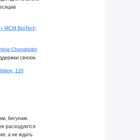
месяцев
 + МСМ BioTech
mine Chondroitin
держки связок.
ition, 120
ам, бегунам,
ее расходуются
е, а не ждать