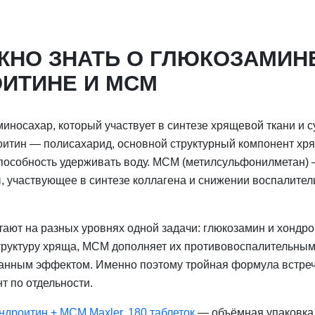
ЖНО ЗНАТЬ О ГЛЮКОЗАМИН
ИТИНЕ И МСМ
иносахар, который участвует в синтезе хрящевой ткани и с
оитин — полисахарид, основной структурный компонент хря
 способность удерживать воду. МСМ (метилсульфонилметан)
, участвующее в синтезе коллагена и снижении воспалител
тают на разных уровнях одной задачи: глюкозамин и хондр
руктуру хряща, МСМ дополняет их противовоспалительным
анным эффектом. Именно поэтому тройная формула встреч
т по отдельности.
ндроитин + МСМ Maxler, 180 таблеток
— объёмная упаковка 