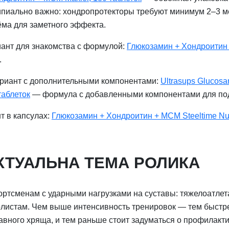
ципиально важно: хондропротекторы требуют минимум 2–3 
ёма для заметного эффекта.
ант для знакомства с формулой:
Глюкозамин + Хондроитин
.
риант с дополнительными компонентами:
Ultrasups Glucosa
таблеток
— формула с добавленными компонентами для под
т в капсулах:
Глюкозамин + Хондроитин + МСМ Steeltime Nutr
КТУАЛЬНА ТЕМА РОЛИКА
ортсменам с ударными нагрузками на суставы: тяжелоатлет
олистам. Чем выше интенсивность тренировок — тем быстр
вного хряща, и тем раньше стоит задуматься о профилактик