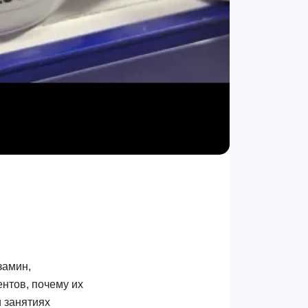
замин,
ентов, почему их
 занятиях