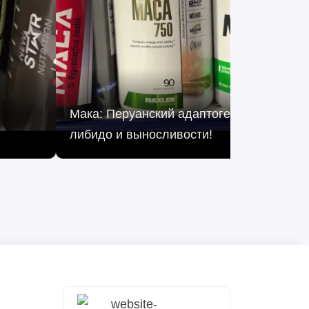
Мака: Перуанский адаптоген для энергии
либидо и выносливости!