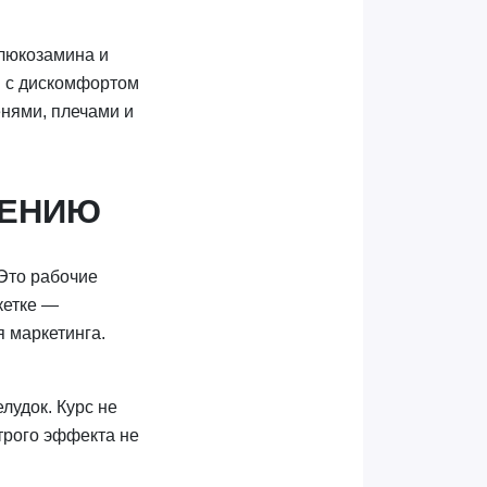
глюкозамина и
я с дискомфортом
енями, плечами и
НЕНИЮ
 Это рабочие
кетке —
я маркетинга.
лудок. Курс не
трого эффекта не