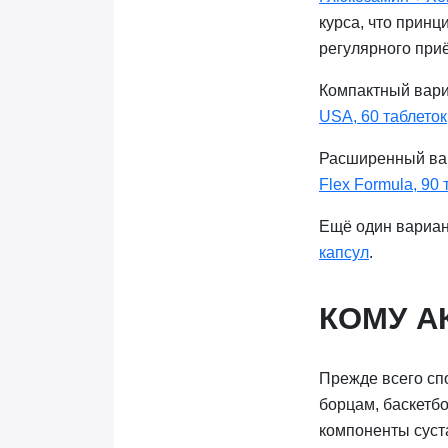
курса, что прин
регулярного при
Компактный вари
USA, 60 таблеток
Расширенный ва
Flex Formula, 90 
Ещё один вариан
капсул
.
КОМУ А
Прежде всего сп
борцам, баскетб
компоненты суста