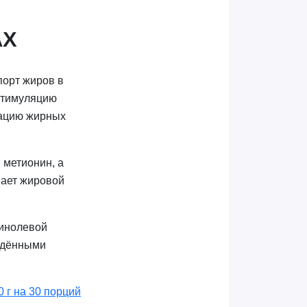
АХ
порт жиров в
 стимуляцию
зацию жирных
 метионин, а
вает жировой
линолевой
рждёнными
50 г на 30 порций