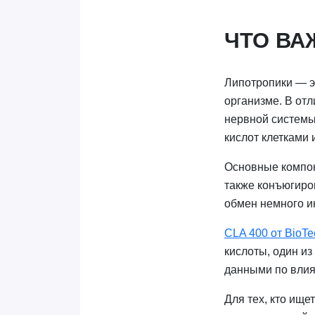
ЧТО ВА
Липотропики — э
организме. В отл
нервной системы
кислот клетками 
Основные компон
также конъюгиро
обмен немного ин
CLA 400 от BioTe
кислоты, один и
данными по влия
Для тех, кто ищ