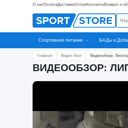
О нас
Оплата
Доставка
Оптом
Контакты
Возврат и о
Спортивное питание
БАДы и Доба
Главная
Видео блог
Видеообзор: Липот
ВИДЕООБЗОР: ЛИ