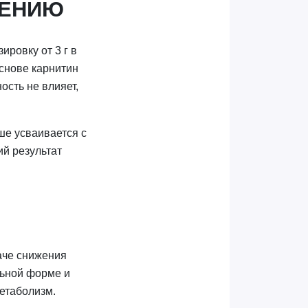
НЕНИЮ
ровку от 3 г в
основе карнитин
сть не влияет,
ше усваивается с
ий результат
аче снижения
льной форме и
метаболизм.