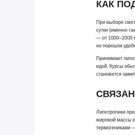
КАК ПО
При выборе смотр
сутки (именно та
— от 1000–2000 
но порошок удоб
Принимают липот
едой. Курсы обы
становится замет
СВЯЗАН
Липотропики пре
жировой массы о
термогениками — 