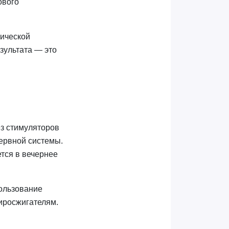
ового
зической
езультата — это
з стимуляторов
ервной системы.
ется в вечернее
пользование
жиросжигателям.