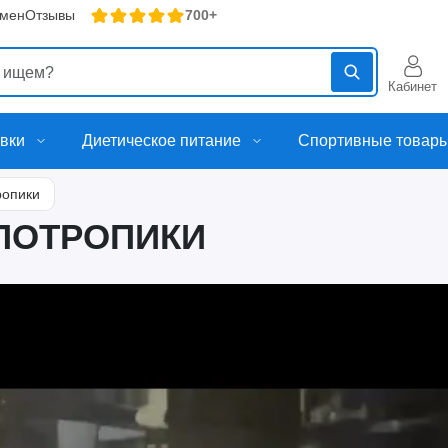
бмен
Отзывы
700+
Кабинет
вки
Диетическое питание
Спортивные товар
ропики
ПОТРОПИКИ