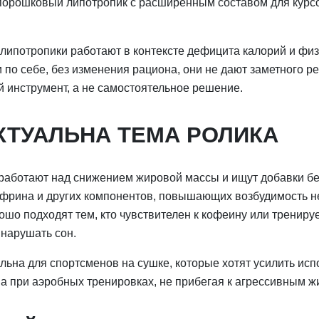
орошковый липотропик с расширенным составом для курс
липотропики работают в контексте дефицита калорий и фи
 по себе, без изменения рациона, они не дают заметного р
инструмент, а не самостоятельное решение.
КТУАЛЬНА ТЕМА РОЛИКА
работают над снижением жировой массы и ищут добавки бе
фрина и других компонентов, повышающих возбудимость н
шо подходят тем, кто чувствителен к кофеину или трениру
 нарушать сон.
льна для спортсменов на сушке, которые хотят усилить ис
ва при аэробных тренировках, не прибегая к агрессивным 