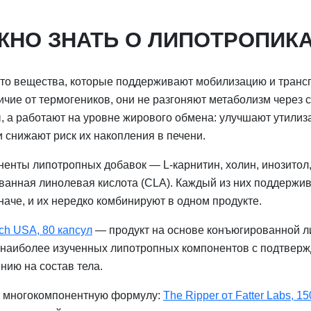
ЖНО ЗНАТЬ О ЛИПОТРОПИК
то вещества, которые поддерживают мобилизацию и транс
ичие от термогеников, они не разгоняют метаболизм через
, а работают на уровне жирового обмена: улучшают утили
и снижают риск их накопления в печени.
енты липотропных добавок — L-карнитин, холин, инозитол,
ванная линолевая кислота (CLA). Каждый из них поддержи
аче, и их нередко комбинируют в одном продукте.
ch USA, 80 капсул
— продукт на основе конъюгированной 
з наиболее изученных липотропных компонентов с подтве
нию на состав тела.
ет многокомпонентную формулу:
The Ripper от Fatter Labs, 1