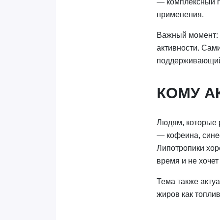
— комплексный п
применения.
Важный момент: 
активности. Сами
поддерживающий 
КОМУ А
Людям, которые 
— кофеина, сине
Липотропики хоро
время и не хочет
Тема также актуа
жиров как топли