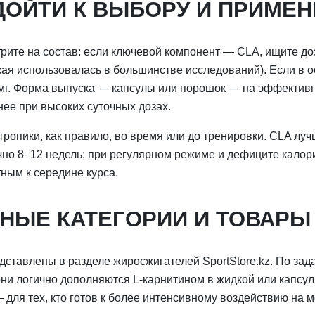
ДОЙТИ К ВЫБОРУ И ПРИМЕ
ите на состав: если ключевой компонент — CLA, ищите дози
кая использовалась в большинстве исследований). Если в 
мг. Форма выпуска — капсулы или порошок — на эффективно
нее при высоких суточных дозах.
ропики, как правило, во время или до тренировки. CLA луч
чно 8–12 недель; при регулярном режиме и дефиците калор
ным к середине курса.
НЫЕ КАТЕГОРИИ И ТОВАРЫ
дставлены в разделе жиросжигателей SportStore.kz. По зад
ни логично дополняются L-карнитином в жидкой или капсу
для тех, кто готов к более интенсивному воздействию на 