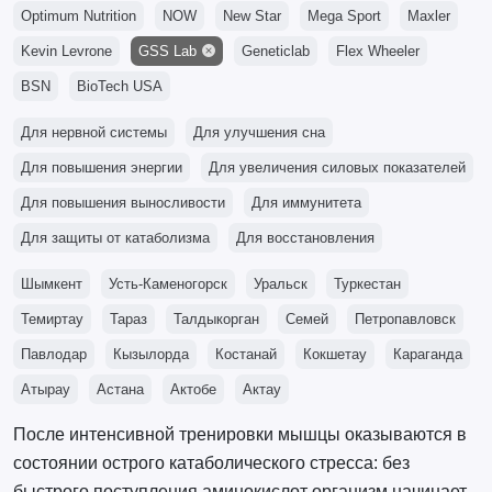
Optimum Nutrition
NOW
New Star
Mega Sport
Maxler
Kevin Levrone
GSS Lab
Geneticlab
Flex Wheeler
BSN
BioTech USA
Для нервной системы
Для улучшения сна
Для повышения энергии
Для увеличения силовых показателей
Для повышения выносливости
Для иммунитета
Для защиты от катаболизма
Для восстановления
Шымкент
Усть-Каменогорск
Уральск
Туркестан
Темиртау
Тараз
Талдыкорган
Семей
Петропавловск
Павлодар
Кызылорда
Костанай
Кокшетау
Караганда
Атырау
Астана
Актобе
Актау
После интенсивной тренировки мышцы оказываются в
состоянии острого катаболического стресса: без
быстрого поступления аминокислот организм начинает