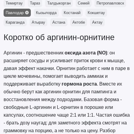
Темиртау
Тараз
Талдыкорган
Семей
Петропавловск
Павлодар
Кызылорда
Костанай
Кокшетау
Караганда
Атырау
Астана
Актобе
Актау
Коротко об аргинин-орнитине
Аргинин - предшественник
оксида азота (NO)
: он
расширяет сосуды и усиливает приток крови к мышце,
давая эффект накачки. Орнитин работает с ним в паре в
цикле мочевины, помогает выводить аммиак и
поддерживает выработку
гормона роста
. Вместе их
обычно берут как аргинин орнитин для пампинга и
восстановления между подходами. Базовая форма -
свободные L-аргинин и L-орнитин в порошке или
капсулах, соотношение чаще 2:1 или 1:1. Частая ошибка
- брать дозу наугад: для заметного эффекта смотрят на
граммовку на порцию, а не только на цену. Разбор