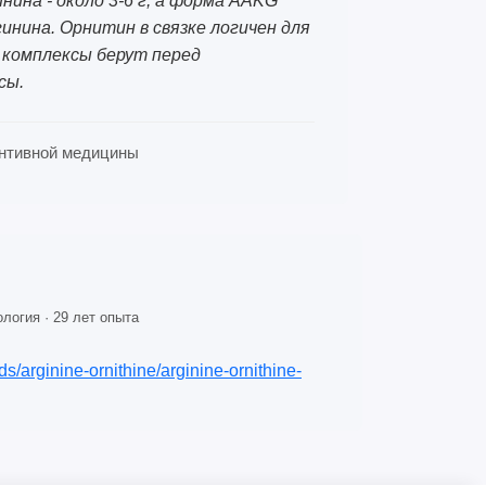
нина - около 3-6 г, а форма AAKG
инина. Орнитин в связке логичен для
е комплексы берут перед
сы.
вентивной медицины
логия · 29 лет опыта
ids/arginine-ornithine/arginine-ornithine-