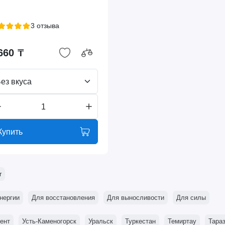
3 отзыва
660 ₸
ез вкуса
Купить
r
нергии
Для восстановления
Для выносливости
Для силы
ент
Усть-Каменогорск
Уральск
Туркестан
Темиртау
Тара