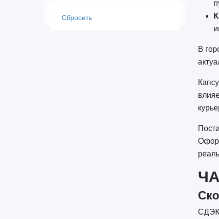
п
К
Сбросить
и
В гор
актуа
Капсу
влияе
курье
Поста
Оформ
реаль
Ч
Ско
СДЭК 