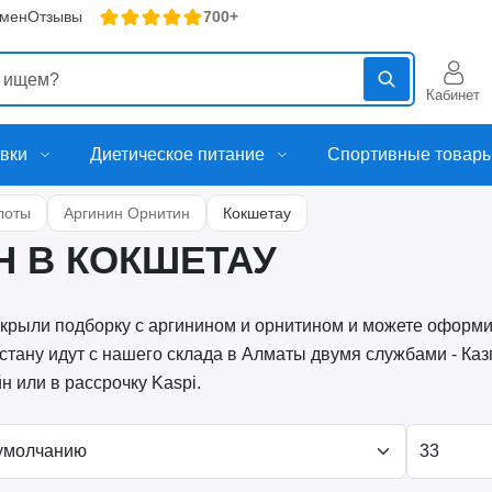
бмен
Отзывы
700+
Кабинет
вки
Диетическое питание
Спортивные товар
лоты
Аргинин Орнитин
Кокшетау
Н В КОКШЕТАУ
крыли подборку с аргинином и орнитином и можете оформит
стану идут с нашего склада в Алматы двумя службами - Каз
н или в рассрочку Kaspi.