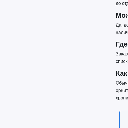
до от
Мож
Да, д
налич
Где
Заказ
списк
Как
Обычн
орнит
хрони