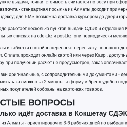
ункте выдачи, точная стоимость считается по весу при офо
азпочта
- стандартная посылка из Алматы доходит примерн
ндексу; для EMS возможна доставка курьером до двери (ори
оде работает несколько пунктов выдачи СДЭК и отделения 
льных списках на cdek.kz и post.kz, они периодически меняю
лы и таблетки спокойно переносят пересылку, порошок едет 
т. Оплата проходит онлайн картой или через Kaspi, доступ
ру при получении расчёт не предусмотрен, заказ оплачивае
вки оригинальные, с сопроводительными документами - де
ить заказ можно за 2 минуты, а форму и бренд удобно под
ных покупателей собраны на карточках товаров.
АСТЫЕ ВОПРОСЫ
лько идёт доставка в Кокшетау СДЭК
из Алматы - ориентировочно 3-6 рабочих дней по выбранном