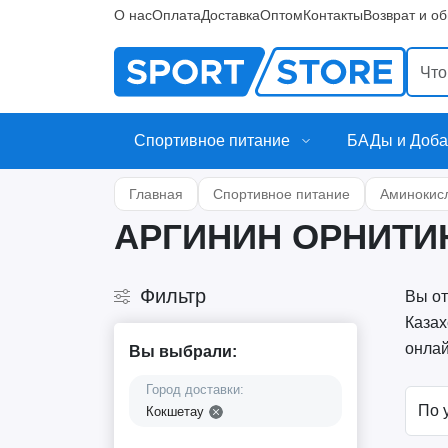
О нас
Оплата
Доставка
Оптом
Контакты
Возврат и о
Спортивное питание
БАДы и Доба
Главная
Спортивное питание
Аминокис
АРГИНИН ОРНИТИ
Фильтр
Вы от
Казах
онлай
Вы выбрали:
Город доставки:
Кокшетау