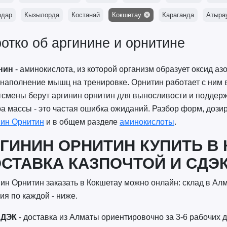
одар
Кызылорда
Костанай
Кокшетау
Караганда
Атыра
отко об аргинине и орнитине
нин
- аминокислота, из которой организм образует оксид аз
наполнение мышц на тренировке. Орнитин работает с ним в
смены берут аргинин орнитин для выносливости и поддерж
а массы - это частая ошибка ожиданий. Разбор форм, дозир
нин Орнитин
и в общем разделе
аминокислоты
.
ГИНИН ОРНИТИН КУПИТЬ В 
СТАВКА КАЗПОЧТОЙ И СДЭ
ин Орнитин заказать в Кокшетау можно онлайн: склад в Ал
ия по каждой - ниже.
ДЭК
- доставка из Алматы ориентировочно за 3-6 рабочих д