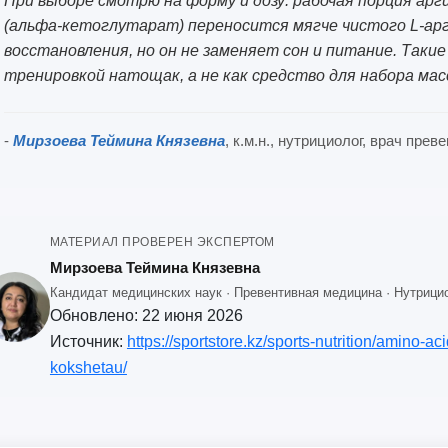
При выборе смотрю на форму и дозу: рабочая порция арги
(альфа-кетоглутарат) переносится мягче чистого L-арг
восстановления, но он не заменяет сон и питание. Таки
тренировкой натощак, а не как средство для набора мас
-
Мирзоева Теймина Князевна
, к.м.н., нутрициолог, врач пре
МАТЕРИАЛ ПРОВЕРЕН ЭКСПЕРТОМ
Мирзоева Теймина Князевна
Кандидат медицинских наук · Превентивная медицина · Нутрицио
Обновлено:
22 июня 2026
Источник:
https://sportstore.kz/sports-nutrition/amino-ac
kokshetau/