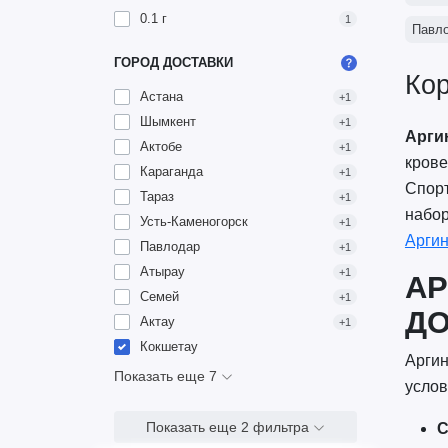
0.1 г
1
Павл
ГОРОД ДОСТАВКИ
Кор
Астана
+1
Шымкент
+1
Арги
Актобе
+1
крове
Караганда
+1
Спорт
Тараз
+1
набор
Усть-Каменогорск
+1
Арги
Павлодар
+1
Атырау
+1
АР
Семей
+1
ДО
Актау
+1
Кокшетау
Аргин
Показать еще 7
услов
Показать еще 2 фильтра
С