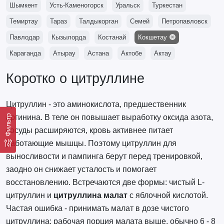
Шымкент
Усть-Каменогорск
Уральск
Туркестан
Темиртау
Тараз
Талдыкорган
Семей
Петропавловск
Павлодар
Кызылорда
Костанай
Кокшетау
Караганда
Атырау
Астана
Актобе
Актау
Коротко о цитруллине
Цитруллин - это аминокислота, предшественник
Фильтр
аргинина. В теле он повышает выработку оксида азота,
сосуды расширяются, кровь активнее питает
работающие мышцы. Поэтому цитруллин для
выносливости и пампинга берут перед тренировкой,
заодно он снижает усталость и помогает
восстановлению. Встречаются две формы: чистый L-
цитруллин и
цитруллина малат
с яблочной кислотой.
Частая ошибка - принимать малат в дозе чистого
цитруллина: рабочая порция малата выше, обычно 6 - 8