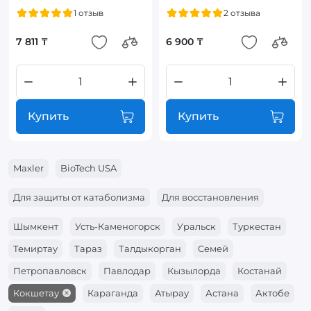
1 отзыв
2 отзыва
7 811 ₸
6 900 ₸
Купить
Купить
Maxler
BioTech USA
Для защиты от катаболизма
Для восстановления
Шымкент
Усть-Каменогорск
Уральск
Туркестан
Темиртау
Тараз
Талдыкорган
Семей
Петропавловск
Павлодар
Кызылорда
Костанай
Кокшетау
Караганда
Атырау
Астана
Актобе