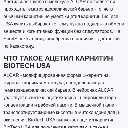
Ацетильная группа в молекуле ALCAR позволяет ей
проходить гематоэнцефалический барьер - то, чего
обычный карнитин не умеет. Ацетил карнитин BioTech
USA купить выбирают те, кому нужна поддержка обмена
веществ и когнитивных функций без стимуляторов. На
SportStore.kz продукция бренда в наличии с доставкой
по Казахстану.
ЧТО ТАКОЕ АЦЕТИЛ КАРНИТИН
BIOTECH USA
ALCAR - модифицированная форма L-карнитина,
жирорастворимая молекула, преодолевающая
гематоэнцефалический барьер. В нейронах ALCAR
участвует в синтезе ацетилхолина - нейромедиатора
концентрации и рабочей памяти. В мышечной ткани -
транспортирует жирные кислоты в митохондрии для β-
окисления. BioTech USA выпускает ацетил карнитин
BioTech USA для похудения в капсулах, а также в