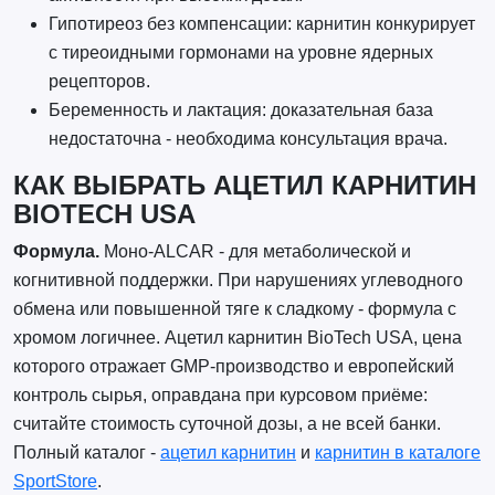
Гипотиреоз без компенсации: карнитин конкурирует
с тиреоидными гормонами на уровне ядерных
рецепторов.
Беременность и лактация: доказательная база
недостаточна - необходима консультация врача.
КАК ВЫБРАТЬ АЦЕТИЛ КАРНИТИН
BIOTECH USA
Формула.
Моно-ALCAR - для метаболической и
когнитивной поддержки. При нарушениях углеводного
обмена или повышенной тяге к сладкому - формула с
хромом логичнее. Ацетил карнитин BioTech USA, цена
которого отражает GMP-производство и европейский
контроль сырья, оправдана при курсовом приёме:
считайте стоимость суточной дозы, а не всей банки.
Полный каталог -
ацетил карнитин
и
карнитин в каталоге
SportStore
.