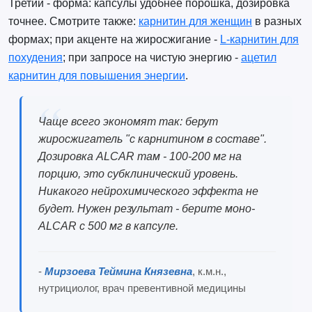
Третий - форма: капсулы удобнее порошка, дозировка
точнее. Смотрите также:
карнитин для женщин
в разных
формах; при акценте на жиросжигание -
L-карнитин для
похудения
; при запросе на чистую энергию -
ацетил
карнитин для повышения энергии
.
Чаще всего экономят так: берут
жиросжигатель "с карнитином в составе".
Дозировка ALCAR там - 100-200 мг на
порцию, это субклинический уровень.
Никакого нейрохимического эффекта не
будет. Нужен результат - берите моно-
ALCAR с 500 мг в капсуле.
-
Мирзоева Теймина Князевна
, к.м.н.,
нутрициолог, врач превентивной медицины