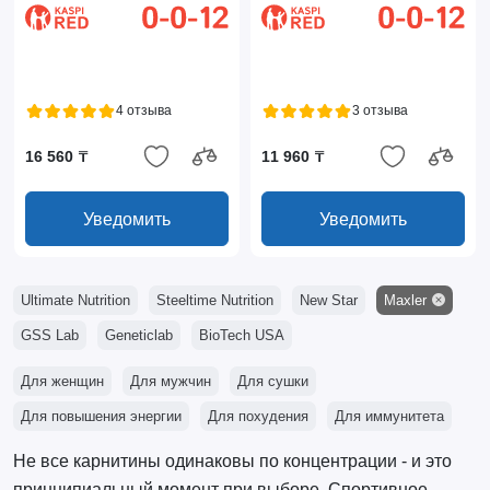
4 отзыва
3 отзыва
16 560 ₸
11 960 ₸
Уведомить
Уведомить
Ultimate Nutrition
Steeltime Nutrition
New Star
Maxler
GSS Lab
Geneticlab
BioTech USA
Для женщин
Для мужчин
Для сушки
Для повышения энергии
Для похудения
Для иммунитета
Не все карнитины одинаковы по концентрации - и это
принципиальный момент при выборе. Спортивное