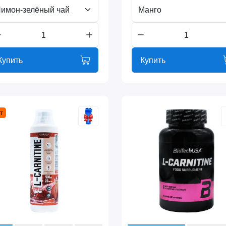
имон-зелёный чай
Манго
Купить
Купить
т