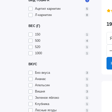
ВИД ТОВАРА
Ацетил карнитин
5
Л-карнитин
8
19
ВЕС (Г)
150
1
Я
500
4
520
1
1000
1
ВКУС
Без вкуса
3
Ананас
1
Апельсин
1
Вишня
3
Зеленое яблоко
1
Клубника
1
Лесные ягоды
1