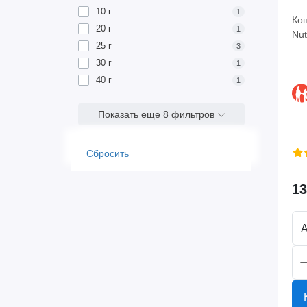
10 г
1
Кон
20 г
1
Nut
25 г
3
30 г
1
40 г
1
Показать еще 8 фильтров
Сбросить
13