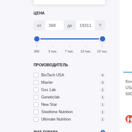
ЦЕНА
от
до
₸
368
3 тыс.
7 тыс.
13 тыс.
19 тыс.
ПРОИЗВОДИТЕЛЬ
BioTech USA
4
Кон
Maxler
3
USA
Gss Lab
2
50
Geneticlab
1
New Star
1
Steeltime Nutrition
1
Ultimate Nutrition
1