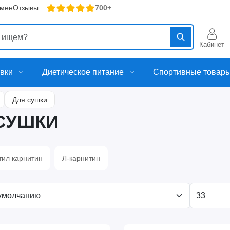
бмен
Отзывы
700+
Кабинет
вки
Диетическое питание
Спортивные товар
Для сушки
 СУШКИ
тил карнитин
Л-карнитин