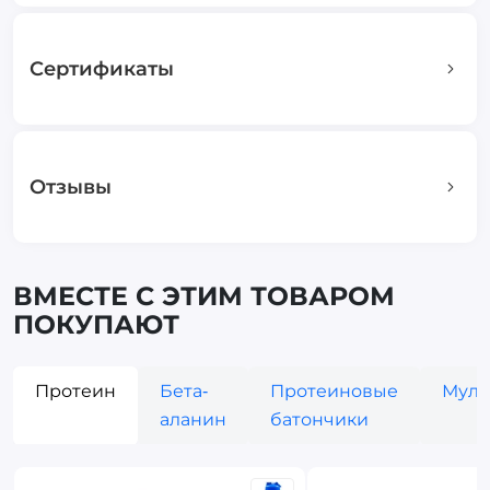
Сертификаты
Отзывы
ВМЕСТЕ С ЭТИМ ТОВАРОМ
ПОКУПАЮТ
Протеин
Бета-
Протеиновые
Муль
аланин
батончики