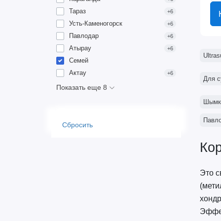
Тараз
+6
Усть-Каменогорск
+6
Павлодар
+6
Атырау
+6
Ultra
Семей
Актау
+6
Для с
Показать еще 8
Шымк
Павл
Сбросить
Кор
Это с
(мети
хондр
Эффек