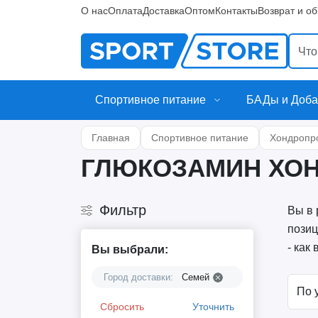
О нас
Оплата
Доставка
Оптом
Контакты
Возврат и о
Спортивное питание
БАДы и Доба
Главная
Спортивное питание
Хондропр
ГЛЮКОЗАМИН ХОН
Фильтр
Вы в 
позиц
- как
Вы выбрали:
Город доставки:
Семей
Сбросить
Уточнить