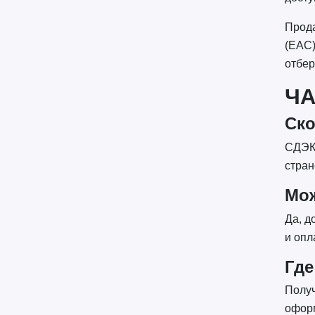
Прода
(EAC)
отбер
Ч
Ско
СДЭК 
стран
Мож
Да, д
и опл
Где
Получ
оформ