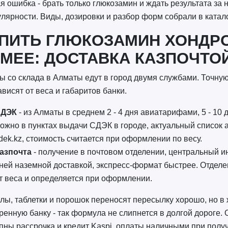
я ошибка - брать только глюкозамин и ждать результата за
улярности. Виды, дозировки и разбор форм собрали в катал
ПИТЬ ГЛЮКОЗАМИН ХОНДР
МЕЕ: ДОСТАВКА КАЗПОЧТОЙ
ы со склада в Алматы едут в город двумя службами. Точну
ависят от веса и габаритов банки.
ДЭК
- из Алматы в среднем 2 - 4 дня авиатарифами, 5 - 10
ожно в пунктах выдачи СДЭК в городе, актуальный список 
dek.kz, стоимость считается при оформлении по весу.
азпочта
- получение в почтовом отделении, центральный ин
ней наземной доставкой, экспресс-формат быстрее. Отделени
т веса и определяется при оформлении.
лы, таблетки и порошок переносят пересылку хорошо, но в 
ренную банку - так формула не слипнется в долгой дороге. 
пны рассрочка и кредит Kaspi, оплаты наличными при получ