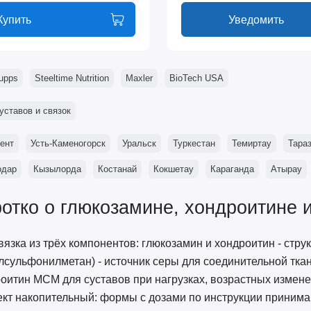
Купить
Уведомить
supps
Steeltime Nutrition
Maxler
BioTech USA
уставов и связок
ент
Усть-Каменогорск
Уральск
Туркестан
Темиртау
Тара
одар
Кызылорда
Костанай
Кокшетау
Караганда
Атырау
отко о глюкозамине, хондроитине
вязка из трёх компонентов: глюкозамин и хондроитин - стр
лсульфонилметан) - источник серы для соединительной ткан
оитин МСМ для суставов при нагрузках, возрастных измене
т накопительный: формы с дозами по инструкции принимаю