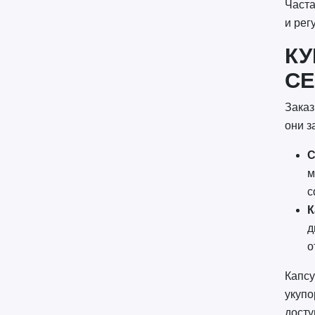
Часта
и рег
КУ
СЕ
Заказ
они з
С
м
c
К
д
о
Капсу
укупо
досту