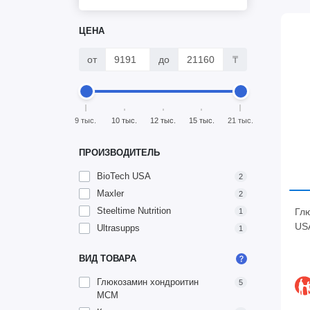
ЦЕНА
от
до
₸
9 тыс.
10 тыс.
12 тыс.
15 тыс.
21 тыс.
ПРОИЗВОДИТЕЛЬ
BioTech USA
2
Maxler
2
Steeltime Nutrition
Гл
1
USA
Ultrasupps
1
ВИД ТОВАРА
Глюкозамин хондроитин
5
МСМ