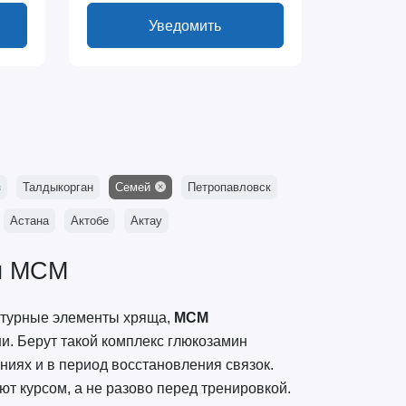
Уведомить
з
Талдыкорган
Семей
Петропавловск
Астана
Актобе
Актау
 и МСМ
уктурные элементы хряща,
МСМ
и. Берут такой комплекс глюкозамин
ниях и в период восстановления связок.
т курсом, а не разово перед тренировкой.