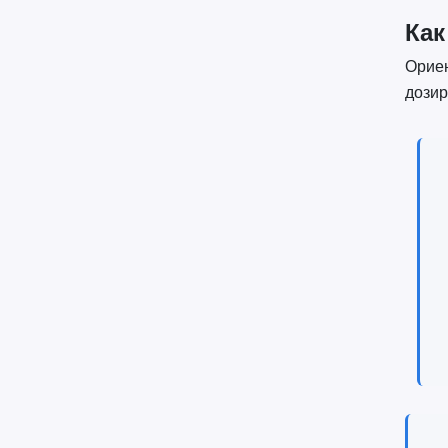
Как
Ориен
дозир