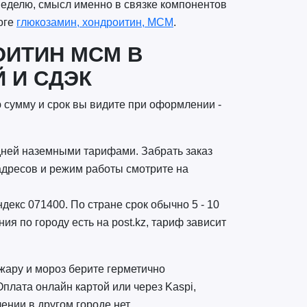
 неделю, смысл именно в связке компонентов
оге
глюкозамин, хондроитин, МСМ
.
ОИТИН МСМ В
 И СДЭК
ю сумму и срок вы видите при оформлении -
 дней наземными тарифами. Забрать заказ
адресов и режим работы смотрите на
декс 071400. По стране срок обычно 5 - 10
я по городу есть на post.kz, тариф зависит
жару и мороз берите герметично
Оплата онлайн картой или через Kaspi,
ении в другом городе нет.