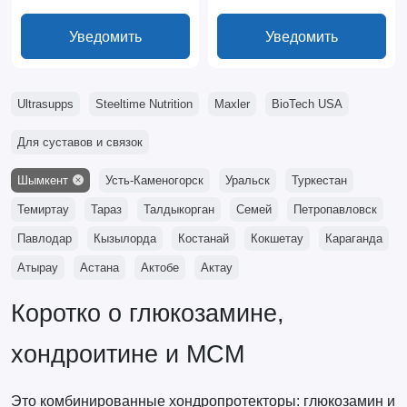
Уведомить
Уведомить
Ultrasupps
Steeltime Nutrition
Maxler
BioTech USA
Для суставов и связок
Шымкент
Усть-Каменогорск
Уральск
Туркестан
Темиртау
Тараз
Талдыкорган
Семей
Петропавловск
Павлодар
Кызылорда
Костанай
Кокшетау
Караганда
Атырау
Астана
Актобе
Актау
Коротко о глюкозамине,
хондроитине и МСМ
Это комбинированные хондропротекторы: глюкозамин и