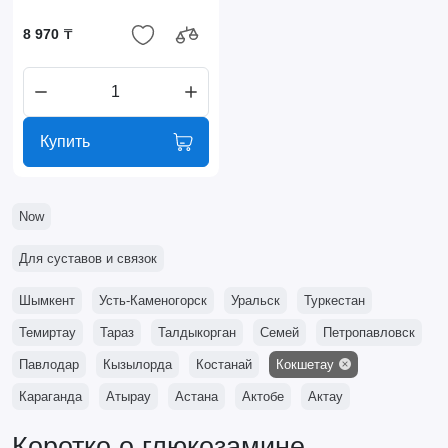
8 970 ₸
Купить
Now
Для суставов и связок
Шымкент
Усть-Каменогорск
Уральск
Туркестан
Темиртау
Тараз
Талдыкорган
Семей
Петропавловск
Павлодар
Кызылорда
Костанай
Кокшетау
Караганда
Атырау
Астана
Актобе
Актау
Коротко о глюкозамине