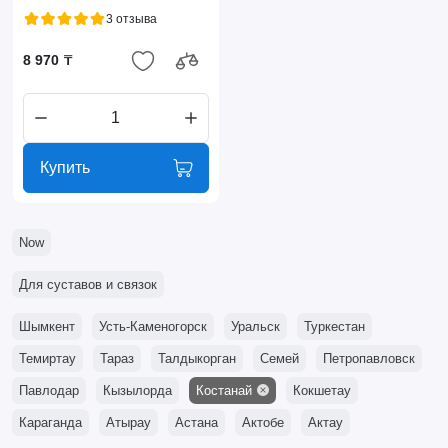
3 отзыва
8 970 ₸
Купить
Now
Для суставов и связок
Шымкент
Усть-Каменогорск
Уральск
Туркестан
Темиртау
Тараз
Талдыкорган
Семей
Петропавловск
Павлодар
Кызылорда
Костанай
Кокшетау
Караганда
Атырау
Астана
Актобе
Актау