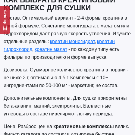
КАК ВЫБРАТЬ КРЕАТИНОВЫЙ
КОМПЛЕКС ДЛЯ СУШКИ
Фильтр
Состав. Оптимальный вариант - 2-4 формы креатина в
одной формуле. Сочетание моногидрата с малатом или
гидрохлоридом даёт разную скорость усвоения. Изучите
отдельные разделы:
креатин моногидрат
,
креатин
гидрохлорид
,
креатин малат
- по каждому типу есть
фильтры по производителю и форме выпуска.
Дозировка. Суммарное количество креатина в порции -
не ниже 3 г, оптимально 4-5 г. Комплексы с 10+
ингредиентами по 50-100 мг - маркетинг, не состав.
Дополнительные компоненты. Для сушки приоритетны
бета-аланин, магний, электролиты. Балластные
углеводы в составе нивелируют логику периода.
Цена. Разброс цен на
креатиновые комплексы
велик.
Фильтр каталога по составу и дозировке быстрее