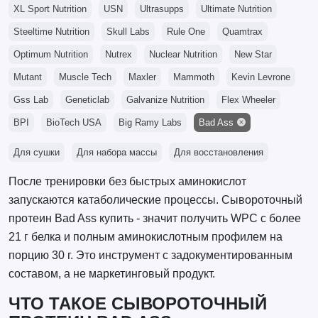
XL Sport Nutrition
USN
Ultrasupps
Ultimate Nutrition
Steeltime Nutrition
Skull Labs
Rule One
Quamtrax
Optimum Nutrition
Nutrex
Nuclear Nutrition
New Star
Mutant
Muscle Tech
Maxler
Mammoth
Kevin Levrone
Gss Lab
Geneticlab
Galvanize Nutrition
Flex Wheeler
BPI
BioTech USA
Big Ramy Labs
Bad Ass
Для сушки
Для набора массы
Для восстановления
После тренировки без быстрых аминокислот
запускаются катаболические процессы. Сывороточный
протеин Bad Ass купить - значит получить WPC с более
21 г белка и полным аминокислотным профилем на
порцию 30 г. Это инструмент с задокументированным
составом, а не маркетинговый продукт.
ЧТО ТАКОЕ СЫВОРОТОЧНЫЙ