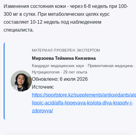
Изменения состояния кожи - через 6-8 недель при 100-
300 мг в сутки. При метаболических целях курс
составляет 10-12 недель под наблюдением
специалиста.
МАТЕРИАЛ ПРОВЕРЕН ЭКСПЕРТОМ
Мирзоева Теймина Князевна
Кандидат медицинских наук · Превентивная медицина ·
Нутрициология · 29 лет опыта
Обновлено:
6 июля 2026
Источник:
https://sportstore.kz/supplements/antioxidants/al
lipoic-acid/alfa-lipoevaya-kislota-dlya-krasoty-i-
zdorovya/