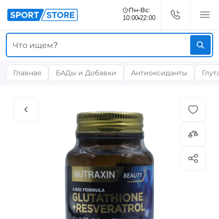
Пн-Вс:
10:00
22:00
Главная
БАДы и Добавки
Антиоксиданты
Глут