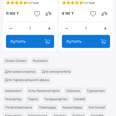
1 отзыв
1 отзыв
11 951 ₸
9 191 ₸
Купить
Купить
Orzax Ocean
Nutraxin
Для кожи и волос
Для иммунитета
Для гормонального фона
Шымкент
Усть-Каменогорск
Уральск
Туркестан
Темиртау
Тараз
Талдыкорган
Семей
Петропавловск
Павлодар
Кызылорда
Костанай
Кокшетау
Караганда
Атырау
Астана
Актобе